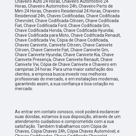
Chaveiro Auto 24 Horas, Chaveiro Automotivo 24
Horas, Chaveiro Automotivo 24h, Chaveiro Perto de
Mim 24 Horas, Chaveiro Residencial 24 Horas, Chaveiro
Residencial 24h, Chaves Codificadas, Chave Codificada
Chevrolet, Chave Codificada Citroen, Chave Codificada
Fiat, Chave Codificada Ford, Chave Codificada Gm,
Chave Codificada Honda, Chave Codificada Hyundai,
Chave Codificada para Moto, Chave Codificada Renault,
Chave Codificada Vw, Cópia de Chave Codificada,
Chaves Canivete, Canivete Citroen, Chave Canivete
Citroen, Chave Canivete Fiat, Chave Canivete Gm,
Chave Canivete Hyundai, Chave Canivete Kia, Chave
Canivete Presença, Chave Canivete Renault, Chave
Canivete Vw, Cópia de Chave Canivete e Chaveiro em
campinas 24 horas. Para uma maior satisfação dos
clientes, a empresa busca investir nos melhores
profissionais do mercado, e em instalações modernas,
garantindo assim, a sua confiança e boa cotação no
mercado.
Ao entrar em contato conosco, você poderá esclarecer
suas dúvidas, estamos à sua disposição, através de um
atendimento cuidadoso e comprometido com a sua
satisfação. Também trabalhamos com Cópia de
Chaves, Cópia Chaves 24h, Cópia Chaves Automóvel, e
Chaves Codificadas, Chave Codificada Chevrolet,