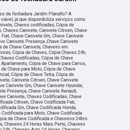
es de fechadura Jardim Planalto? A
 viável, já que disponibiliza serviços como
nivete, Chaves codificadas, Cópia de
, Chaves Canivete, Canivete Citroen, Chave
e Fiat, Chave Canivete Gm, Chave Canivete
ave Canivete Presença ,Chave Canivete
a de Chave Canivete, Chaveiro em
horas, Cópia de Chaves, Cópia Chaves 24h,
Chaves Codificadas, Cópia de Chave
 Apartamento, Cópia de Chave para Carros,
a de Chave para Moto, Cópia de Chave
cial, Cópia de Chave Tetra, Cópia de
vete, Canivete Citroen, Chave Canivete
ave Canivete Gm, Chave Canivete Hyundai,
ete Presença, Chave Canivete Renault,
ave Canivete, Chaves Codificadas, Chave
ficada Citroen, Chave Codificada Fiat,
dificada Gm, Chave Codificada Honda,
 Codificada para Moto, Chave Codificada
ópia de Chave Codificada e Chaveiros 24hrs
as, Chaveiro 24 Horas Mais Perto, Chaveiro
 24h, Chaveiro Auto 24 Horas, Chaveiro