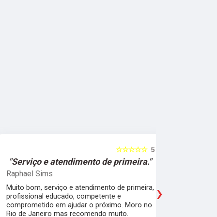
☆☆☆☆☆
5
"Serviço e atendimento de primeira."
"Fui ate
Raphael Sims
Christiano
›
Muito bom, serviço e atendimento de primeira,
Quebrei a c
profissional educado, competente e
apartament
comprometido em ajudar o próximo. Moro no
para trabal
Rio de Janeiro mas recomendo muito.
Glicério e 