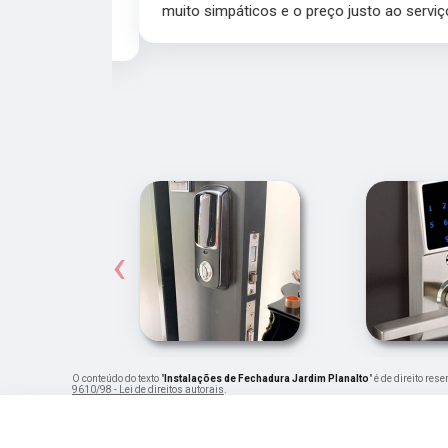
 rapidamente.
muito simpáticos e o preço justo ao serviço!!
‹
O conteúdo do texto "
Instalações de Fechadura Jardim Planalto
" é de direito re
9610/98 - Lei de direitos autorais
.