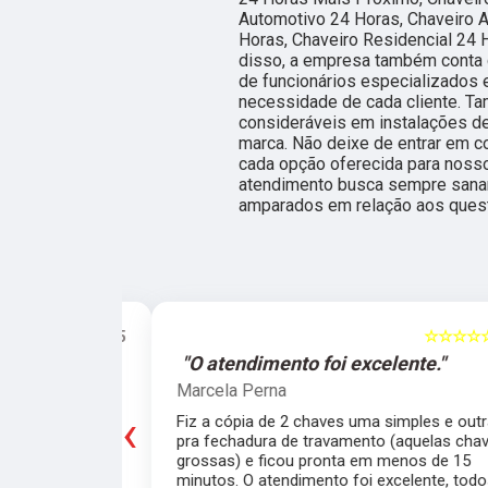
Automotivo 24 Horas, Chaveiro 
Horas, Chaveiro Residencial 24 
disso, a empresa também conta 
de funcionários especializados
necessidade de cada cliente. T
consideráveis em instalações de
marca. Não deixe de entrar em c
cada opção oferecida para noss
atendimento busca sempre sanar
amparados em relação aos ques
☆☆☆☆☆
5
☆☆☆☆☆
e."
"O atendimento foi excelente."
Marcela Perna
‹
porta do meu
Fiz a cópia de 2 chaves uma simples e outra
saía de casa
pra fechadura de travamento (aquelas chave
ei o Chaveiro
grossas) e ficou pronta em menos de 15
nte. O chaveiro
minutos. O atendimento foi excelente, todos