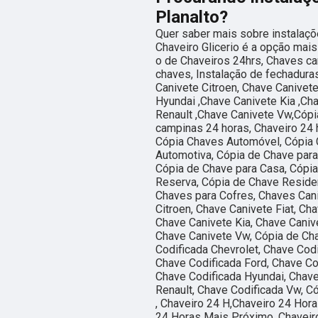
Planalto?
Quer saber mais sobre instalaçõ
Chaveiro Glicerio é a opção mais
o de Chaveiros 24hrs, Chaves ca
chaves, Instalação de fechaduras
Canivete Citroen, Chave Canivet
Hyundai ,Chave Canivete Kia ,Ch
Renault ,Chave Canivete Vw,Cópi
campinas 24 horas, Chaveiro 24 
Cópia Chaves Automóvel, Cópia 
Automotiva, Cópia de Chave para
Cópia de Chave para Casa, Cópi
Reserva, Cópia de Chave Residen
Chaves para Cofres, Chaves Cani
Citroen, Chave Canivete Fiat, Ch
Chave Canivete Kia, Chave Caniv
Chave Canivete Vw, Cópia de Ch
Codificada Chevrolet, Chave Codi
Chave Codificada Ford, Chave Co
Chave Codificada Hyundai, Chave
Renault, Chave Codificada Vw, C
, Chaveiro 24 H,Chaveiro 24 Hor
24 Horas Mais Próximo, Chaveiro