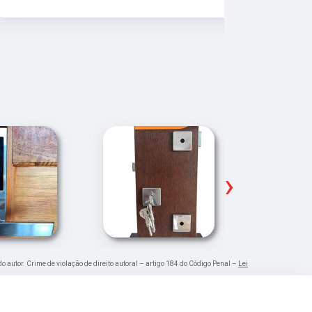
é muito bom
Pude ir trab
›
do autor. Crime de violação de direito autoral – artigo 184 do Código Penal –
Lei