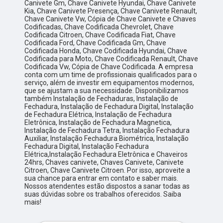
Canivete Gm, Chave Canivete Hyundai, Chave Canivete
Kia, Chave Canivete Presença, Chave Canivete Renault,
Chave Canivete Vw, Cópia de Chave Canivete e Chaves
Codificadas, Chave Codificada Chevrolet, Chave
Codificada Citroen, Chave Codificada Fiat, Chave
Codificada Ford, Chave Codificada Gm, Chave
Codificada Honda, Chave Codificada Hyundai, Chave
Codificada para Moto, Chave Codificada Renault, Chave
Codificada Vw, Cópia de Chave Codificada. A empresa
conta com um time de profissionais qualificados para o
serviço, além de investir em equipamentos modernos,
que se ajustam a sua necessidade. Disponibilizamos
também Instalação de Fechaduras, Instalação de
Fechadura, Instalação de Fechadura Digital, Instalação
de Fechadura Elétrica, Instalação de Fechadura
Eletrônica, Instalação de Fechadura Magnetica,
Instalação de Fechadura Tetra, Instalação Fechadura
Auxiliar, Instalação Fechadura Biométrica, Instalação
Fechadura Digital, Instalação Fechadura
Elétrica,Instalação Fechadura Eletrônica e Chaveiros
24hrs, Chaves canivete, Chaves Canivete, Canivete
Citroen, Chave Canivete Citroen. Por isso, aproveite a
sua chance para entrar em contato e saber mais.
Nossos atendentes estão dispostos a sanar todas as
suas dúvidas sobre os trabalhos oferecidos. Saiba
mais!