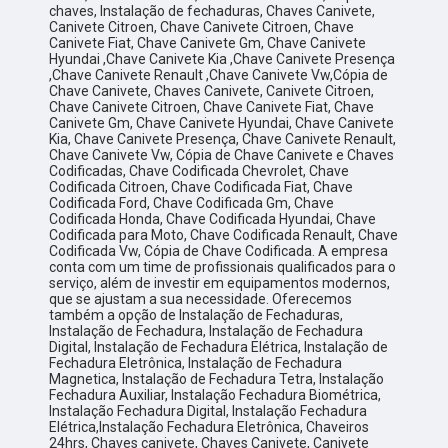
chaves, Instalação de fechaduras, Chaves Canivete,
Canivete Citroen, Chave Canivete Citroen, Chave
Canivete Fiat, Chave Canivete Gm, Chave Canivete
Hyundai ,Chave Canivete Kia ,Chave Canivete Presença
,Chave Canivete Renault ,Chave Canivete Vw,Cópia de
Chave Canivete, Chaves Canivete, Canivete Citroen,
Chave Canivete Citroen, Chave Canivete Fiat, Chave
Canivete Gm, Chave Canivete Hyundai, Chave Canivete
Kia, Chave Canivete Presença, Chave Canivete Renault,
Chave Canivete Vw, Cópia de Chave Canivete e Chaves
Codificadas, Chave Codificada Chevrolet, Chave
Codificada Citroen, Chave Codificada Fiat, Chave
Codificada Ford, Chave Codificada Gm, Chave
Codificada Honda, Chave Codificada Hyundai, Chave
Codificada para Moto, Chave Codificada Renault, Chave
Codificada Vw, Cópia de Chave Codificada. A empresa
conta com um time de profissionais qualificados para o
serviço, além de investir em equipamentos modernos,
que se ajustam a sua necessidade. Oferecemos
também a opção de Instalação de Fechaduras,
Instalação de Fechadura, Instalação de Fechadura
Digital, Instalação de Fechadura Elétrica, Instalação de
Fechadura Eletrônica, Instalação de Fechadura
Magnetica, Instalação de Fechadura Tetra, Instalação
Fechadura Auxiliar, Instalação Fechadura Biométrica,
Instalação Fechadura Digital, Instalação Fechadura
Elétrica,Instalação Fechadura Eletrônica, Chaveiros
24hrs, Chaves canivete, Chaves Canivete, Canivete