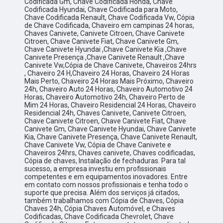
Codificada Gm, Chave Codificada Honda, Chave
Codificada Hyundai, Chave Codificada para Moto,
Chave Codificada Renault, Chave Codificada Vw, Cópia
de Chave Codificada, Chaveiro em campinas 24 horas,
Chaves Canivete, Canivete Citroen, Chave Canivete
Citroen, Chave Canivete Fiat, Chave Canivete Gm,
Chave Canivete Hyundai ,Chave Canivete Kia ,Chave
Canivete Presença ,Chave Canivete Renault ,Chave
Canivete Vw,Cópia de Chave Canivete, Chaveiros 24hrs
, Chaveiro 24 H,Chaveiro 24 Horas, Chaveiro 24 Horas
Mais Perto, Chaveiro 24 Horas Mais Próximo, Chaveiro
24h, Chaveiro Auto 24 Horas, Chaveiro Automotivo 24
Horas, Chaveiro Automotivo 24h, Chaveiro Perto de
Mim 24 Horas, Chaveiro Residencial 24 Horas, Chaveiro
Residencial 24h, Chaves Canivete, Canivete Citroen,
Chave Canivete Citroen, Chave Canivete Fiat, Chave
Canivete Gm, Chave Canivete Hyundai, Chave Canivete
Kia, Chave Canivete Presença, Chave Canivete Renault,
Chave Canivete Vw, Cópia de Chave Canivete e
Chaveiros 24hrs, Chaves canivete, Chaves codificadas,
Cópia de chaves, Instalação de fechaduras. Para tal
sucesso, a empresa investiu em profissionais
competentes e em equipamentos inovadores. Entre
em contato com nossos profissionais e tenha todo o
suporte que precisa. Além dos serviços já citados,
também trabalhamos com Cópia de Chaves, Cópia
Chaves 24h, Cópia Chaves Automóvel, e Chaves
Codificadas, Chave Codificada Chevrolet, Chave