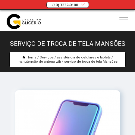
(19) 3232-9100
SERVIÇO DE TROCA DE TELA MANSÕES
Home
Serviços
assistência de celulares e tablets
manutenção de antena wifi
serviço de troca de tela Mansões