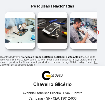
Pesquisas relacionadas
‹
›
O conteúdo do texto "
Serviço de Troca de Bateria de Celular Santo Antonio
" é de direito
reservado. Sua reprodução, parcial ou total, mesmo citando nossos links, é proibida sem a
autorização do autor. Crime de violação de direito autoral – artigo 184 do Código Penal –
Lei
9610/98 - Lei de direitos autorais
.
Chaveiro Glicério
Avenida Francisco Glicério, 1744 - Centro
Campinas - SP - CEP: 13012-000