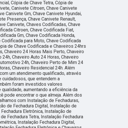
cial, Cópia de Chave Tetra, Cópia de
vete, Canivete Citroen, Chave Canivete
ave Canivete Gm, Chave Canivete Hyundai,
ete Presença, Chave Canivete Renault,
ave Canivete, Chaves Codificadas, Chave
ficada Citroen, Chave Codificada Fiat,
dificada Gm, Chave Codificada Honda,
 Codificada para Moto, Chave Codificada
ópia de Chave Codificada e Chaveiros 24hrs
as, Chaveiro 24 Horas Mais Perto, Chaveiro
 24h, Chaveiro Auto 24 Horas, Chaveiro
Automotivo 24h, Chaveiro Perto de Mim 24
Horas, Chaveiro Residencial 24h. Além
com um atendimento qualificado, através
 e cuidadosos, que entendem a
ambém foram investidos valores
 qualidade, aumentando a eficiência da
ê pode encontrar o que almeja. Além dos
balhamos com Instalação de Fechaduras,
ção de Fechadura Digital, Instalação de
e Fechadura Eletrônica, Instalação de
 de Fechadura Tetra, Instalação Fechadura
ométrica, Instalação Fechadura Digital,
stalação Fechadura Eletrônica e Chaveiros