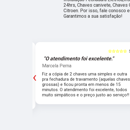
24hrs, Chaves canivete, Chaves 
Citroen. Por isso, fale conosco
Garantimos a sua satisfação!
☆☆☆☆☆
5
☆☆☆☆☆
e."
"O atendimento foi excelente."
Marcela Perna
‹
porta do meu
Fiz a cópia de 2 chaves uma simples e outra
saía de casa
pra fechadura de travamento (aquelas chave
ei o Chaveiro
grossas) e ficou pronta em menos de 15
nte. O chaveiro
minutos. O atendimento foi excelente, todos
 rapidamente.
muito simpáticos e o preço justo ao serviço!!