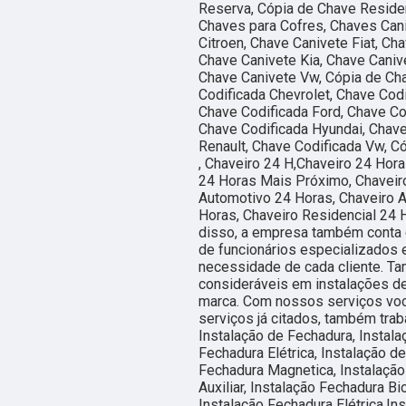
Reserva, Cópia de Chave Residen
Chaves para Cofres, Chaves Cani
Citroen, Chave Canivete Fiat, Ch
Chave Canivete Kia, Chave Caniv
Chave Canivete Vw, Cópia de Ch
Codificada Chevrolet, Chave Codi
Chave Codificada Ford, Chave Co
Chave Codificada Hyundai, Chave
Renault, Chave Codificada Vw, C
, Chaveiro 24 H,Chaveiro 24 Hor
24 Horas Mais Próximo, Chaveiro
Automotivo 24 Horas, Chaveiro 
Horas, Chaveiro Residencial 24 
disso, a empresa também conta 
de funcionários especializados
necessidade de cada cliente. T
consideráveis em instalações de
marca. Com nossos serviços voc
serviços já citados, também tra
Instalação de Fechadura, Instala
Fechadura Elétrica, Instalação d
Fechadura Magnetica, Instalação
Auxiliar, Instalação Fechadura Bi
Instalação Fechadura Elétrica,In