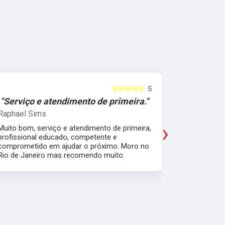
☆☆☆☆☆
5
"Serviço e atendimento de primeira."
"Fui ate
Raphael Sims
Christiano
›
Muito bom, serviço e atendimento de primeira,
Quebrei a c
profissional educado, competente e
apartament
comprometido em ajudar o próximo. Moro no
para trabal
Rio de Janeiro mas recomendo muito.
Glicério e 
é muito bom
Pude ir trab