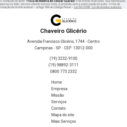
O conteúdo do texto "
Troca de Bateria de Celular Guarani
" é de direito reservado. Sua reprodução,
parcial ou total, mesmo citando nossos links, é proibida sem a autorização do autor. Crime de
violação de direito autoral – artigo 184 do Código Penal –
Lei 9610/98 - Lei de direitos autorais
.
Chaveiro Glicério
Avenida Francisco Glicério, 1744 - Centro
Campinas - SP - CEP: 13012-000
(19) 3232-9100
(19) 98892-3111
0800 773 2332
Home
Empresa
Missão
Serviços
Contato
Mapa do site
Mais Serviços