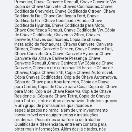
Presença, Chave Canivete Renault, Chave Canivete Vw,
Cópia de Chave Canivete, Chaves Codificadas, Chave
Codificada Chevrolet, Chave Codificada Citroen, Chave
Codificada Fiat, Chave Codificada Ford, Chave
Codificada Gm, Chave Codificada Honda, Chave
Codificada Hyundai, Chave Codificada para Moto,
Chave Codificada Renault, Chave Codificada Vw, Cópia
de Chave Codificada, Chaveiros 24hrs, Chaves
canivete, Chaves codificadas, Cópia de chaves,
Instalação de fechaduras, Chaves Canivete, Canivete
Citroen, Chave Canivete Citroen, Chave Canivete Fiat,
Chave Canivete Gm, Chave Canivete Hyundai ,Chave
Canivete Kia ,Chave Canivete Presença ,Chave
Canivete Renault ,Chave Canivete Vw,Cópia de Chave
Canivete, Chaveiro em campinas 24 horas e Cópia de
Chaves, Cópia Chaves 24h, Cópia Chaves Automóvel,
Cópia Chaves Codificadas, Cópia de Chave Automotiva,
Cópia de Chave para Apartamento, Cópia de Chave
para Carros, Cópia de Chave para Casa, Cópia de Chave
para Moto, Cópia de Chave Reserva, Cópia de Chave
Residencial, Cópia de Chave Tetra, Cópia de Chaves
para Cofres, entre outras alternativas. Tudo isso graças
a um grupo de profissionais qualificados e
especializados no ramo, além de um investimento
considerável em equipamentos e instalações
modernas. Possuímos uma forma de trabalho
Qualificada e diferenciada, entre em contato para
obter mais informações. Além dos já citados, nós