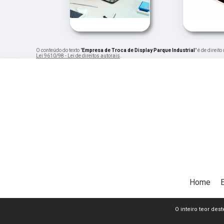
O conteúdo do texto "
Empresa de Troca de Display Parque Industrial
" é de direi
Lei 9610/98 - Lei de direitos autorais
.
Home
O inteiro teor dest