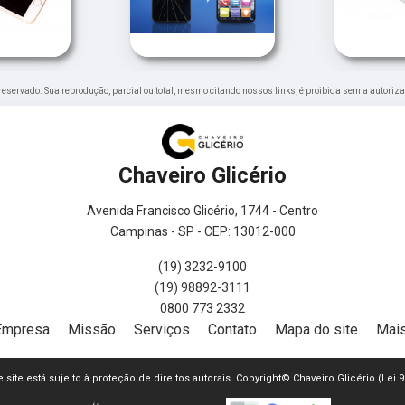
to reservado. Sua reprodução, parcial ou total, mesmo citando nossos links, é proibida sem a autoriza
Chaveiro Glicério
Avenida Francisco Glicério, 1744 - Centro
Campinas - SP - CEP: 13012-000
(19) 3232-9100
(19) 98892-3111
0800 773 2332
Empresa
Missão
Serviços
Contato
Mapa do site
Mais
e site está sujeito à proteção de direitos autorais. Copyright© Chaveiro Glicério (Lei