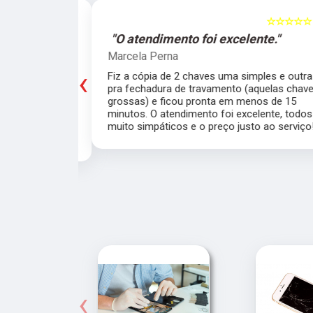
☆☆☆☆☆
5
☆☆☆☆☆
e."
"O atendimento foi excelente."
Marcela Perna
‹
porta do meu
Fiz a cópia de 2 chaves uma simples e outra
saía de casa
pra fechadura de travamento (aquelas chave
ei o Chaveiro
grossas) e ficou pronta em menos de 15
nte. O chaveiro
minutos. O atendimento foi excelente, todos
 rapidamente.
muito simpáticos e o preço justo ao serviço!!
‹