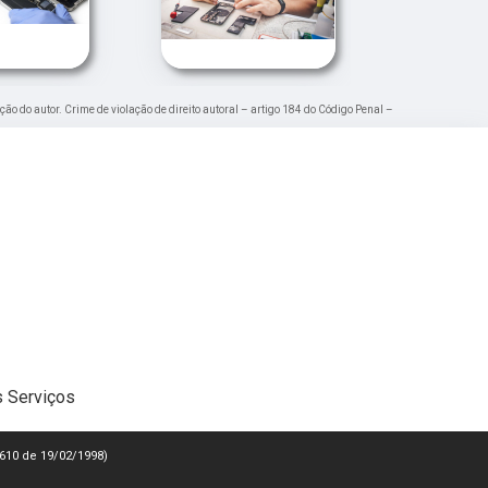
ção do autor. Crime de violação de direito autoral – artigo 184 do Código Penal –
 Serviços
 9610 de 19/02/1998)