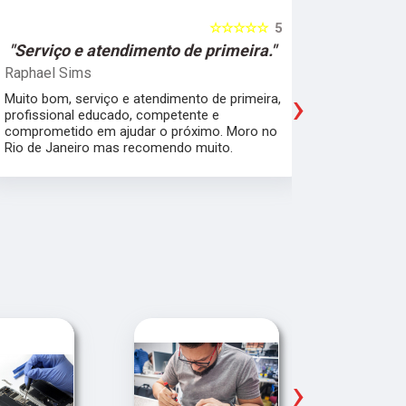
☆☆☆☆☆
5
"Serviço e atendimento de primeira."
"Fui ate
Raphael Sims
Christiano
›
Muito bom, serviço e atendimento de primeira,
Quebrei a c
profissional educado, competente e
apartament
comprometido em ajudar o próximo. Moro no
para trabal
Rio de Janeiro mas recomendo muito.
Glicério e 
é muito bom
Pude ir trab
›