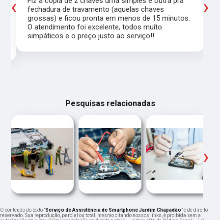
‹
›
Fiz a cópia de 2 chaves uma simples e outra pra
a
fechadura de travamento (aquelas chaves
grossas) e ficou pronta em menos de 15 minutos.
,
O atendimento foi excelente, todos muito
simpáticos e o preço justo ao serviço!!
Pesquisas relacionadas
‹
›
O conteúdo do texto "
Serviço de Assistência de Smartphone Jardim Chapadão
" é de direito
reservado. Sua reprodução, parcial ou total, mesmo citando nossos links, é proibida sem a