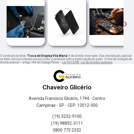
‹
›
O conteúdo do texto "
Troca de Display Vila Maria
" é de direito reservado. Sua reprodução, parcial
ou total, mesmo citando nossos links, é proibida sem a autorização do autor. Crime de violação de
direito autoral – artigo 184 do Código Penal –
Lei 9610/98 - Lei de direitos autorais
.
Chaveiro Glicério
Avenida Francisco Glicério, 1744 - Centro
Campinas - SP - CEP: 13012-000
(19) 3232-9100
(19) 98892-3111
0800 773 2332