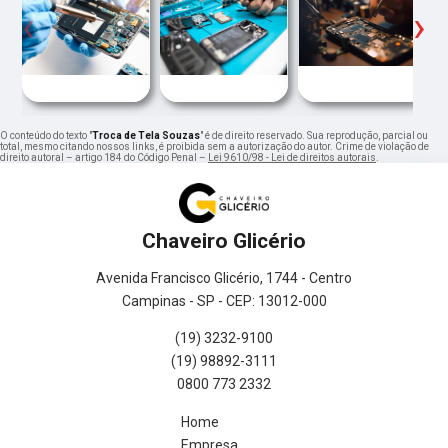
‹
›
O conteúdo do texto "
Troca de Tela Souzas
" é de direito reservado. Sua reprodução, parcial ou
total, mesmo citando nossos links, é proibida sem a autorização do autor. Crime de violação de
direito autoral – artigo 184 do Código Penal –
Lei 9610/98 - Lei de direitos autorais
.
Chaveiro Glicério
Avenida Francisco Glicério, 1744 - Centro
Campinas - SP - CEP: 13012-000
(19) 3232-9100
(19) 98892-3111
0800 773 2332
Home
Empresa