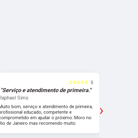
☆☆☆☆☆
5
"Serviço e atendimento de primeira."
"Fui ate
Raphael Sims
Christiano
›
Muito bom, serviço e atendimento de primeira,
Quebrei a c
profissional educado, competente e
apartament
comprometido em ajudar o próximo. Moro no
para trabal
Rio de Janeiro mas recomendo muito.
Glicério e 
é muito bom
Pude ir trab