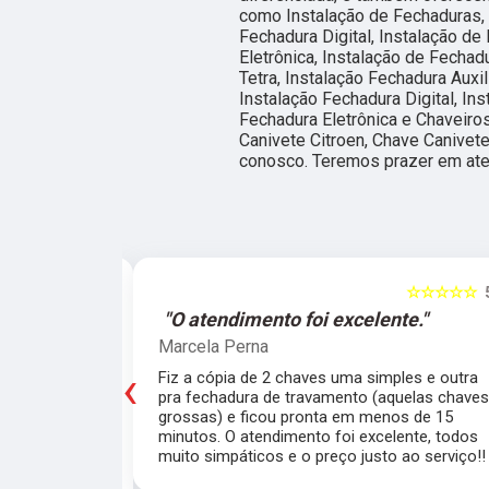
como Instalação de Fechaduras, 
Fechadura Digital, Instalação de
Eletrônica, Instalação de Fechad
Tetra, Instalação Fechadura Auxil
Instalação Fechadura Digital, Ins
Fechadura Eletrônica e Chaveiro
Canivete Citroen, Chave Canivete
conosco. Teremos prazer em ate
☆☆☆☆☆
5
☆☆☆☆☆
e."
"O atendimento foi excelente."
Marcela Perna
‹
porta do meu
Fiz a cópia de 2 chaves uma simples e outra
saía de casa
pra fechadura de travamento (aquelas chave
ei o Chaveiro
grossas) e ficou pronta em menos de 15
nte. O chaveiro
minutos. O atendimento foi excelente, todos
 rapidamente.
muito simpáticos e o preço justo ao serviço!!