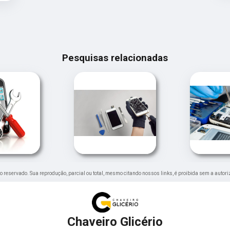
Pesquisas relacionadas
eito reservado. Sua reprodução, parcial ou total, mesmo citando nossos links, é proibida sem a autori
Chaveiro Glicério