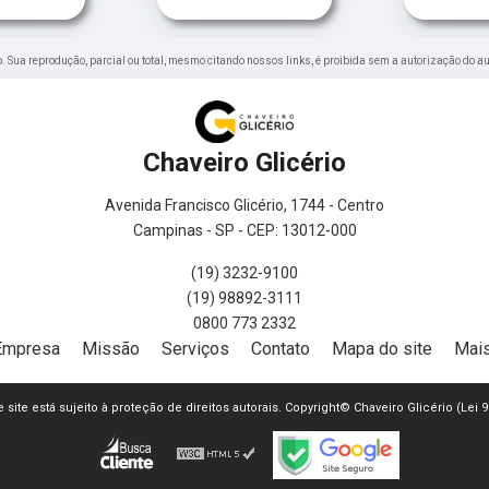
do. Sua reprodução, parcial ou total, mesmo citando nossos links, é proibida sem a autorização do au
Chaveiro Glicério
Avenida Francisco Glicério, 1744 - Centro
Campinas - SP - CEP: 13012-000
(19) 3232-9100
(19) 98892-3111
0800 773 2332
Empresa
Missão
Serviços
Contato
Mapa do site
Mais
e site está sujeito à proteção de direitos autorais. Copyright© Chaveiro Glicério (Lei