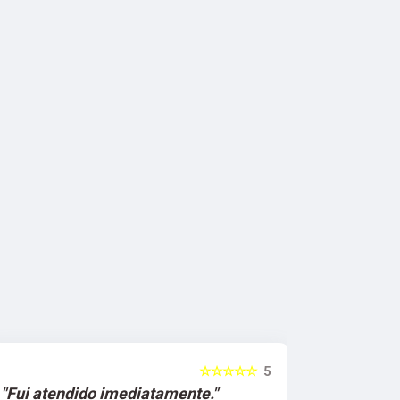
☆☆☆☆☆
5
"Fui atendido imediatamente."
"O atendi