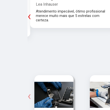
Lea Inhauser
es e outra pra
Atendimento impecável, ótimo profissional
‹
s chaves
merece muito mais que 5 estrelas com
 de 15
certeza.
nte, todos
o serviço!!
‹