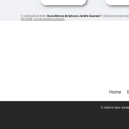
O conteúdo do texto "
Assistência de Iphone Jardim Guarani
" é de direito reserva
9610/98 - Lei de direitos autorais
.
Home
O inteiro teor dest