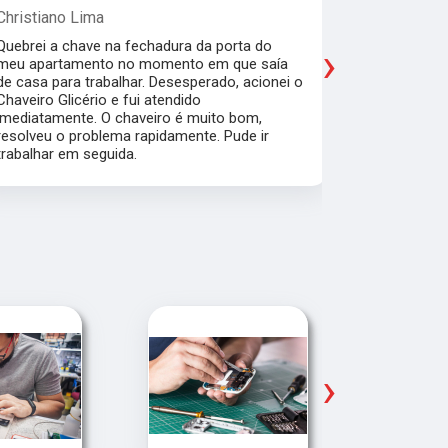
Christiano Lima
Marcela Pe
Quebrei a chave na fechadura da porta do
Fiz a cópia
›
meu apartamento no momento em que saía
fechadura 
de casa para trabalhar. Desesperado, acionei o
grossas) e 
Chaveiro Glicério e fui atendido
minutos. O 
imediatamente. O chaveiro é muito bom,
muito simpá
resolveu o problema rapidamente. Pude ir
trabalhar em seguida.
›