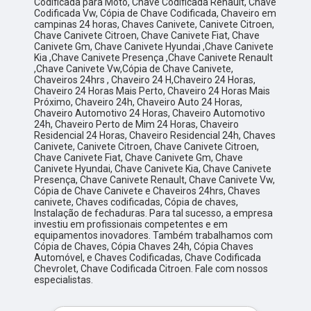
Codificada para Moto, Chave Codificada Renault, Chave
Codificada Vw, Cópia de Chave Codificada, Chaveiro em
campinas 24 horas, Chaves Canivete, Canivete Citroen,
Chave Canivete Citroen, Chave Canivete Fiat, Chave
Canivete Gm, Chave Canivete Hyundai ,Chave Canivete
Kia ,Chave Canivete Presença ,Chave Canivete Renault
,Chave Canivete Vw,Cópia de Chave Canivete,
Chaveiros 24hrs , Chaveiro 24 H,Chaveiro 24 Horas,
Chaveiro 24 Horas Mais Perto, Chaveiro 24 Horas Mais
Próximo, Chaveiro 24h, Chaveiro Auto 24 Horas,
Chaveiro Automotivo 24 Horas, Chaveiro Automotivo
24h, Chaveiro Perto de Mim 24 Horas, Chaveiro
Residencial 24 Horas, Chaveiro Residencial 24h, Chaves
Canivete, Canivete Citroen, Chave Canivete Citroen,
Chave Canivete Fiat, Chave Canivete Gm, Chave
Canivete Hyundai, Chave Canivete Kia, Chave Canivete
Presença, Chave Canivete Renault, Chave Canivete Vw,
Cópia de Chave Canivete e Chaveiros 24hrs, Chaves
canivete, Chaves codificadas, Cópia de chaves,
Instalação de fechaduras. Para tal sucesso, a empresa
investiu em profissionais competentes e em
equipamentos inovadores. Também trabalhamos com
Cópia de Chaves, Cópia Chaves 24h, Cópia Chaves
Automóvel, e Chaves Codificadas, Chave Codificada
Chevrolet, Chave Codificada Citroen. Fale com nossos
especialistas.