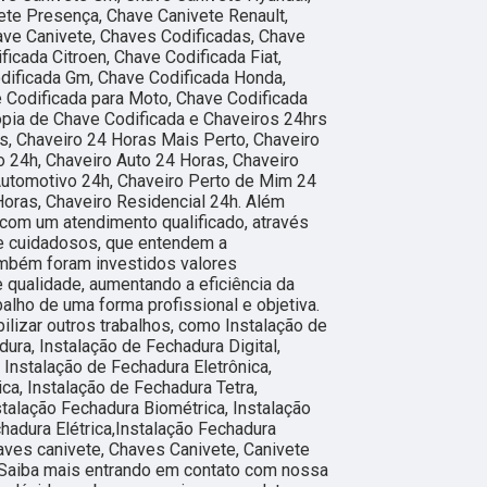
ete Presença, Chave Canivete Renault,
ave Canivete, Chaves Codificadas, Chave
ficada Citroen, Chave Codificada Fiat,
dificada Gm, Chave Codificada Honda,
 Codificada para Moto, Chave Codificada
ópia de Chave Codificada e Chaveiros 24hrs
as, Chaveiro 24 Horas Mais Perto, Chaveiro
 24h, Chaveiro Auto 24 Horas, Chaveiro
Automotivo 24h, Chaveiro Perto de Mim 24
Horas, Chaveiro Residencial 24h. Além
com um atendimento qualificado, através
 e cuidadosos, que entendem a
ambém foram investidos valores
 qualidade, aumentando a eficiência da
lho de uma forma profissional e objetiva.
lizar outros trabalhos, como Instalação de
ura, Instalação de Fechadura Digital,
, Instalação de Fechadura Eletrônica,
ca, Instalação de Fechadura Tetra,
nstalação Fechadura Biométrica, Instalação
chadura Elétrica,Instalação Fechadura
aves canivete, Chaves Canivete, Canivete
. Saiba mais entrando em contato com nossa