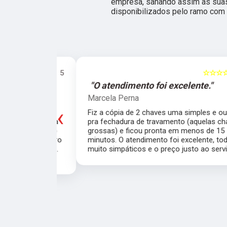
empresa, sanando assim as suas
disponibilizados pelo ramo com 
☆☆☆☆☆
5
☆☆☆☆☆
e."
"O atendimento foi excelente."
Marcela Perna
‹
porta do meu
Fiz a cópia de 2 chaves uma simples e outra
saía de casa
pra fechadura de travamento (aquelas chave
ei o Chaveiro
grossas) e ficou pronta em menos de 15
nte. O chaveiro
minutos. O atendimento foi excelente, todos
 rapidamente.
muito simpáticos e o preço justo ao serviço!!