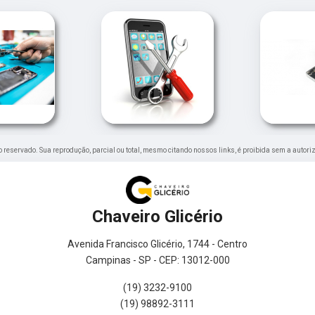
ito reservado. Sua reprodução, parcial ou total, mesmo citando nossos links, é proibida sem a autori
Chaveiro Glicério
Avenida Francisco Glicério, 1744 - Centro
Campinas - SP - CEP: 13012-000
(19) 3232-9100
(19) 98892-3111