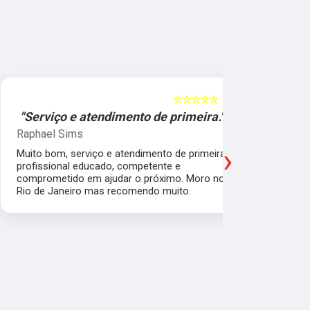
☆☆☆☆☆
5
"Serviço e atendimento de primeira."
"Fui ate
Raphael Sims
Christiano
›
Muito bom, serviço e atendimento de primeira,
Quebrei a c
profissional educado, competente e
apartament
comprometido em ajudar o próximo. Moro no
para trabal
Rio de Janeiro mas recomendo muito.
Glicério e 
é muito bom
Pude ir trab