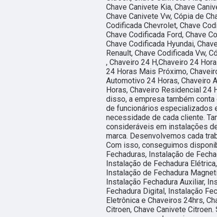
Chave Canivete Kia, Chave Caniv
Chave Canivete Vw, Cópia de Ch
Codificada Chevrolet, Chave Codi
Chave Codificada Ford, Chave Co
Chave Codificada Hyundai, Chave
Renault, Chave Codificada Vw, C
, Chaveiro 24 H,Chaveiro 24 Hor
24 Horas Mais Próximo, Chaveiro
Automotivo 24 Horas, Chaveiro 
Horas, Chaveiro Residencial 24 
disso, a empresa também conta 
de funcionários especializados
necessidade de cada cliente. T
consideráveis em instalações de
marca. Desenvolvemos cada traba
Com isso, conseguimos disponibi
Fechaduras, Instalação de Fechad
Instalação de Fechadura Elétrica
Instalação de Fechadura Magneti
Instalação Fechadura Auxiliar, I
Fechadura Digital, Instalação Fe
Eletrônica e Chaveiros 24hrs, Ch
Citroen, Chave Canivete Citroen