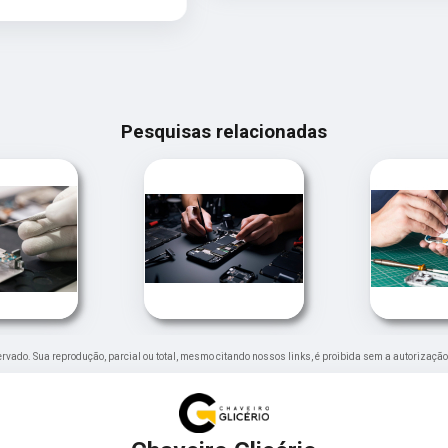
Pesquisas relacionadas
eservado. Sua reprodução, parcial ou total, mesmo citando nossos links, é proibida sem a autorização