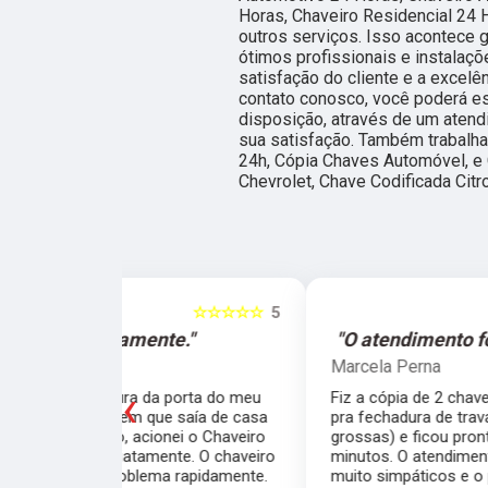
Horas, Chaveiro Residencial 24 H
outros serviços. Isso acontece
ótimos profissionais e instalaç
satisfação do cliente e a excelê
contato conosco, você poderá e
disposição, através de um aten
sua satisfação. Também trabalh
24h, Cópia Chaves Automóvel, e
Chevrolet, Chave Codificada Citr
☆☆☆☆☆
5
☆☆☆☆☆
e."
"O atendimento foi excelente."
Marcela Perna
‹
porta do meu
Fiz a cópia de 2 chaves uma simples e outra
saía de casa
pra fechadura de travamento (aquelas chave
ei o Chaveiro
grossas) e ficou pronta em menos de 15
nte. O chaveiro
minutos. O atendimento foi excelente, todos
 rapidamente.
muito simpáticos e o preço justo ao serviço!!