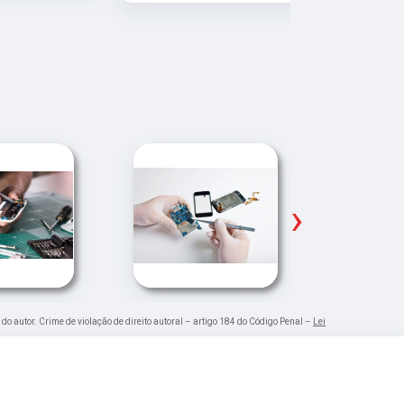
Pude ir trab
›
 do autor. Crime de violação de direito autoral – artigo 184 do Código Penal –
Lei