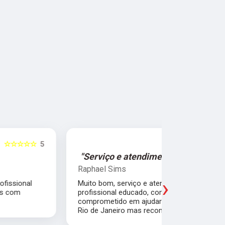
☆☆☆☆☆
5
"Serviço e atendimento de primeira."
"Fui ate
Raphael Sims
Christiano
›
Muito bom, serviço e atendimento de primeira,
Quebrei a c
profissional educado, competente e
apartament
comprometido em ajudar o próximo. Moro no
para trabal
Rio de Janeiro mas recomendo muito.
Glicério e 
é muito bom