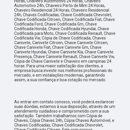
Horas, Chaveiro Automotivo 24 Horas, Chaveiro
Automotivo 24h, Chaveiro Perto de Mim 24 Horas,
Chaveiro Residencial 24 Horas, Chaveiro Residencial
24h, Chaves Codificadas, Chave Codificada Chevrolet,
Chave Codificada Citroen, Chave Codificada Fiat, Chave
Codificada Ford, Chave Codificada Gm, Chave
Codificada Honda, Chave Codificada Hyundai, Chave
Codificada para Moto, Chave Codificada Renault, Chave
Codificada Vw, Cópia de Chave Codificada, Chaves
Canivete, Canivete Citroen, Chave Canivete Citroen,
Chave Canivete Fiat, Chave Canivete Gm, Chave
Canivete Hyundai, Chave Canivete Kia, Chave Canivete
Presença, Chave Canivete Renault, Chave Canivete Vw,
Cópia de Chave Canivete e Chaveiro em campinas 24
horas. Para uma maior satisfação dos clientes, a
empresa busca investir nos melhores profissionais do
mercado, e em instalações modernas, garantindo
assim, a sua confiança e boa cotação no mercado.
Ao entrar em contato conosco, você poderá esclarecer
suas dúvidas, estamos à sua disposição, através de um
atendimento cuidadoso e comprometido com a sua
satisfação. Também trabalhamos com Cópia de
Chaves, Cópia Chaves 24h, Cópia Chaves Automóvel, e
Chaves Codificadas, Chave Codificada Chevrolet,
Chave Codificada Citroen. Fale com nossos