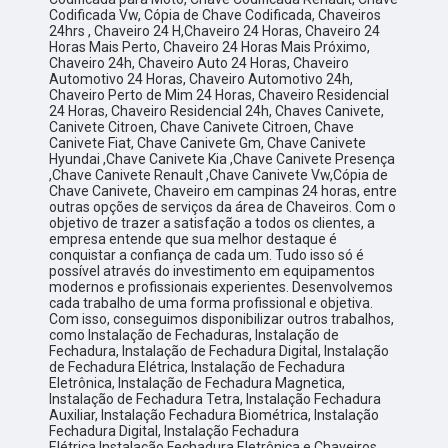
Codificada Vw, Cópia de Chave Codificada, Chaveiros
24hrs , Chaveiro 24 H,Chaveiro 24 Horas, Chaveiro 24
Horas Mais Perto, Chaveiro 24 Horas Mais Próximo,
Chaveiro 24h, Chaveiro Auto 24 Horas, Chaveiro
Automotivo 24 Horas, Chaveiro Automotivo 24h,
Chaveiro Perto de Mim 24 Horas, Chaveiro Residencial
24 Horas, Chaveiro Residencial 24h, Chaves Canivete,
Canivete Citroen, Chave Canivete Citroen, Chave
Canivete Fiat, Chave Canivete Gm, Chave Canivete
Hyundai ,Chave Canivete Kia ,Chave Canivete Presença
,Chave Canivete Renault ,Chave Canivete Vw,Cópia de
Chave Canivete, Chaveiro em campinas 24 horas, entre
outras opções de serviços da área de Chaveiros. Com o
objetivo de trazer a satisfação a todos os clientes, a
empresa entende que sua melhor destaque é
conquistar a confiança de cada um. Tudo isso só é
possível através do investimento em equipamentos
modernos e profissionais experientes. Desenvolvemos
cada trabalho de uma forma profissional e objetiva.
Com isso, conseguimos disponibilizar outros trabalhos,
como Instalação de Fechaduras, Instalação de
Fechadura, Instalação de Fechadura Digital, Instalação
de Fechadura Elétrica, Instalação de Fechadura
Eletrônica, Instalação de Fechadura Magnetica,
Instalação de Fechadura Tetra, Instalação Fechadura
Auxiliar, Instalação Fechadura Biométrica, Instalação
Fechadura Digital, Instalação Fechadura
Elétrica,Instalação Fechadura Eletrônica e Chaveiros