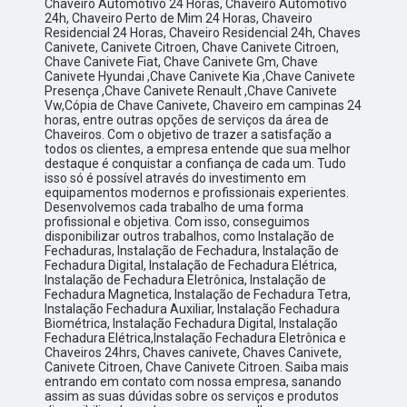
Chaveiro Automotivo 24 Horas, Chaveiro Automotivo
24h, Chaveiro Perto de Mim 24 Horas, Chaveiro
Residencial 24 Horas, Chaveiro Residencial 24h, Chaves
Canivete, Canivete Citroen, Chave Canivete Citroen,
Chave Canivete Fiat, Chave Canivete Gm, Chave
Canivete Hyundai ,Chave Canivete Kia ,Chave Canivete
Presença ,Chave Canivete Renault ,Chave Canivete
Vw,Cópia de Chave Canivete, Chaveiro em campinas 24
horas, entre outras opções de serviços da área de
Chaveiros. Com o objetivo de trazer a satisfação a
todos os clientes, a empresa entende que sua melhor
destaque é conquistar a confiança de cada um. Tudo
isso só é possível através do investimento em
equipamentos modernos e profissionais experientes.
Desenvolvemos cada trabalho de uma forma
profissional e objetiva. Com isso, conseguimos
disponibilizar outros trabalhos, como Instalação de
Fechaduras, Instalação de Fechadura, Instalação de
Fechadura Digital, Instalação de Fechadura Elétrica,
Instalação de Fechadura Eletrônica, Instalação de
Fechadura Magnetica, Instalação de Fechadura Tetra,
Instalação Fechadura Auxiliar, Instalação Fechadura
Biométrica, Instalação Fechadura Digital, Instalação
Fechadura Elétrica,Instalação Fechadura Eletrônica e
Chaveiros 24hrs, Chaves canivete, Chaves Canivete,
Canivete Citroen, Chave Canivete Citroen. Saiba mais
entrando em contato com nossa empresa, sanando
assim as suas dúvidas sobre os serviços e produtos