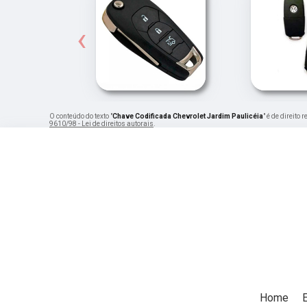
‹
O conteúdo do texto "
Chave Codificada Chevrolet Jardim Paulicéia
" é de direito
9610/98 - Lei de direitos autorais
.
Home