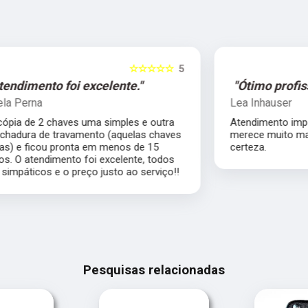
5
☆☆☆☆☆
5
"Ótimo profissional."
Lea Inhauser
Atendimento impecável, ótimo profissional
s
merece muito mais que 5 estrelas com
certeza.
Pesquisas relacionadas