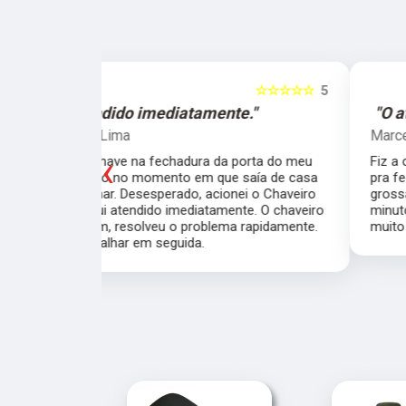
☆☆☆☆☆
5
☆☆☆☆☆
e."
"O atendimento foi excelente."
Marcela Perna
‹
porta do meu
Fiz a cópia de 2 chaves uma simples e outra
saía de casa
pra fechadura de travamento (aquelas chave
ei o Chaveiro
grossas) e ficou pronta em menos de 15
nte. O chaveiro
minutos. O atendimento foi excelente, todos
 rapidamente.
muito simpáticos e o preço justo ao serviço!!