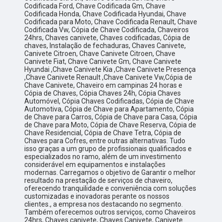
Codificada Ford, Chave Codificada Gm, Chave
Codificada Honda, Chave Codificada Hyundai, Chave
Codificada para Moto, Chave Codificada Renault, Chave
Codificada Vw, Cópia de Chave Codificada, Chaveiros
24hrs, Chaves canivete, Chaves codificadas, Cópia de
chaves, Instalação de fechaduras, Chaves Canivete,
Canivete Citroen, Chave Canivete Citroen, Chave
Canivete Fiat, Chave Canivete Gm, Chave Canivete
Hyundai ,Chave Canivete Kia ,Chave Canivete Presença
,Chave Canivete Renault ,Chave Canivete Vw,Cópia de
Chave Canivete, Chaveiro em campinas 24 horas e
Cópia de Chaves, Cópia Chaves 24h, Cópia Chaves
Automóvel, Cópia Chaves Codificadas, Cópia de Chave
Automotiva, Cópia de Chave para Apartamento, Cópia
de Chave para Carros, Cópia de Chave para Casa, Cópia
de Chave para Moto, Cópia de Chave Reserva, Cópia de
Chave Residencial, Cópia de Chave Tetra, Cópia de
Chaves para Cofres, entre outras alternativas. Tudo
isso graças a um grupo de profissionais qualificados e
especializados no ramo, além de um investimento
considerável em equipamentos e instalações
modernas. Carregamos o objetivo de Garantir o melhor
resultado na prestação de serviços de chaveiro,
oferecendo tranquilidade e conveniência com soluções
customizadas e inovadoras perante os nossos
clientes., a empresa nos destacando no segmento.
Também oferecemos outros serviços, como Chaveiros
24hrs, Chaves canivete, Chaves Canivete, Canivete