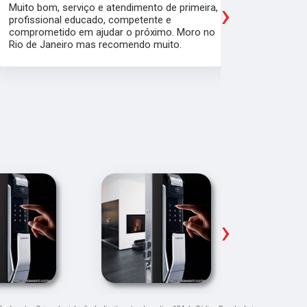
›
Muito bom, serviço e atendimento de primeira,
Quebrei a c
profissional educado, competente e
apartament
comprometido em ajudar o próximo. Moro no
para trabal
Rio de Janeiro mas recomendo muito.
Glicério e 
é muito bom
Pude ir trab
›