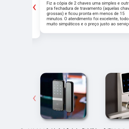
‹
porta do meu
Fiz a cópia de 2 chaves uma simples e outra
saía de casa
pra fechadura de travamento (aquelas chave
ei o Chaveiro
grossas) e ficou pronta em menos de 15
nte. O chaveiro
minutos. O atendimento foi excelente, todos
 rapidamente.
muito simpáticos e o preço justo ao serviço!!
‹