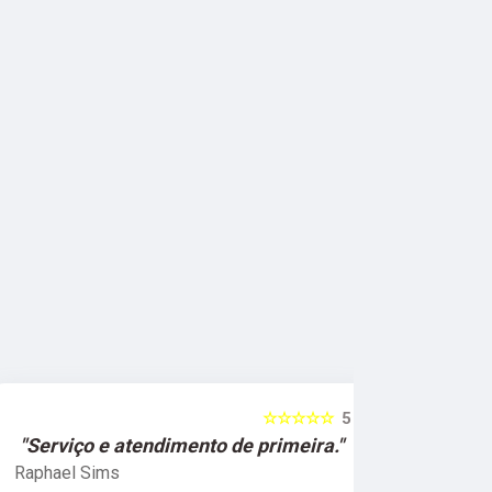
☆☆☆☆☆
5
"Serviço e atendimento de primeira."
"Fui ate
Raphael Sims
Christiano