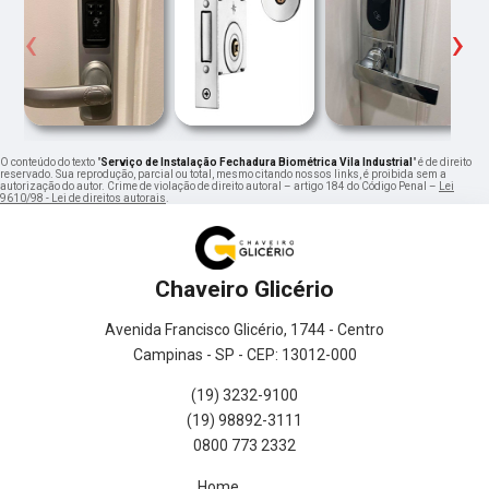
‹
›
O conteúdo do texto "
Serviço de Instalação Fechadura Biométrica Vila Industrial
" é de direito
reservado. Sua reprodução, parcial ou total, mesmo citando nossos links, é proibida sem a
autorização do autor. Crime de violação de direito autoral – artigo 184 do Código Penal –
Lei
9610/98 - Lei de direitos autorais
.
Chaveiro Glicério
Avenida Francisco Glicério, 1744 - Centro
Campinas - SP - CEP: 13012-000
(19) 3232-9100
(19) 98892-3111
0800 773 2332
Home