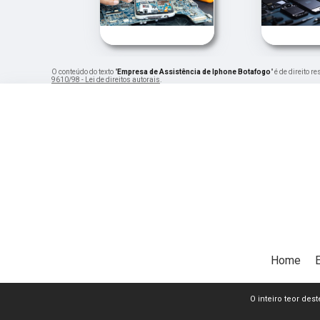
O conteúdo do texto "
Empresa de Assistência de Iphone Botafogo
" é de direito 
9610/98 - Lei de direitos autorais
.
Home
O inteiro teor dest