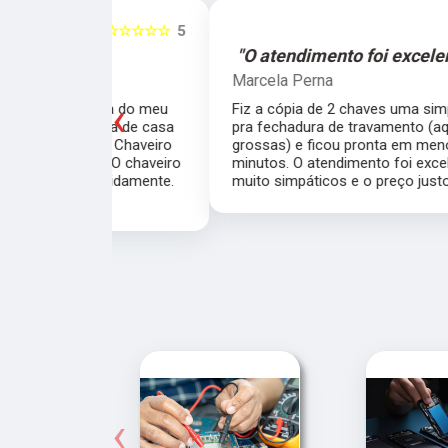
☆☆☆☆☆
5
☆☆☆☆☆
e."
"O atendimento foi excelente."
Marcela Perna
‹
porta do meu
Fiz a cópia de 2 chaves uma simples e outra
saía de casa
pra fechadura de travamento (aquelas chave
ei o Chaveiro
grossas) e ficou pronta em menos de 15
nte. O chaveiro
minutos. O atendimento foi excelente, todos
 rapidamente.
muito simpáticos e o preço justo ao serviço!!
‹