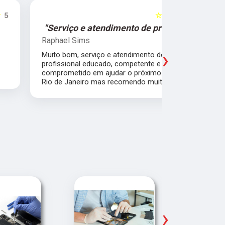
☆☆☆☆☆
5
"Serviço e atendimento de primeira."
"Fui ate
Raphael Sims
Christiano
›
Muito bom, serviço e atendimento de primeira,
Quebrei a c
profissional educado, competente e
apartament
comprometido em ajudar o próximo. Moro no
para trabal
Rio de Janeiro mas recomendo muito.
Glicério e 
é muito bom
Pude ir trab
›