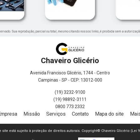
reservado. Sua reprodução, parcial ou total, mesmo citando nossos links, é proibida sem a autorizaçã
Chaveiro Glicério
Avenida Francisco Glicério, 1744 - Centro
Campinas - SP - CEP: 13012-000
(19) 3232-9100
(19) 98892-3111
0800 773 2332
Empresa
Missão
Serviços
Contato
Mapa do site
Mais
e site está sujeito à proteção de direitos autorais. Copyright© Chaveiro Glicério (Lei