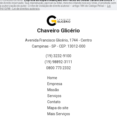
O conteúdo do texto "
Empresa de Reparo Avançado em Placas de Celular Jardim Baroneza
" é
de direito reservado. Sua reprodução, parcial ou total, mesmo citando nossos links, é proibida sem
a autorização do autor. Crime de violação de direito autoral – artigo 184 do Código Penal –
Lei
9610/98 - Lei de direitos autorais
.
Chaveiro Glicério
Avenida Francisco Glicério, 1744 - Centro
Campinas - SP - CEP: 13012-000
(19) 3232-9100
(19) 98892-3111
0800 773 2332
Home
Empresa
Missão
Serviços
Contato
Mapa do site
Mais Serviços