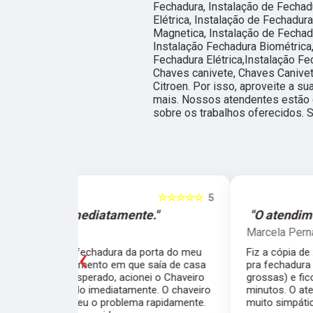
Fechadura, Instalação de Fechadu
Elétrica, Instalação de Fechadur
Magnetica, Instalação de Fechadu
Instalação Fechadura Biométrica,
Fechadura Elétrica,Instalação Fe
Chaves canivete, Chaves Canivet
Citroen. Por isso, aproveite a s
mais. Nossos atendentes estão 
sobre os trabalhos oferecidos. 
☆☆☆☆☆
5
☆☆☆☆☆
e."
"O atendimento foi excelente."
Marcela Perna
‹
porta do meu
Fiz a cópia de 2 chaves uma simples e outra
saía de casa
pra fechadura de travamento (aquelas chave
ei o Chaveiro
grossas) e ficou pronta em menos de 15
nte. O chaveiro
minutos. O atendimento foi excelente, todos
 rapidamente.
muito simpáticos e o preço justo ao serviço!!