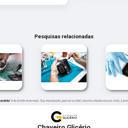
Pesquisas relacionadas
Candida
" é de direito reservado. Sua reprodução, parcial ou total, mesmo citando nossos links, é pro
Chaveiro Glicério