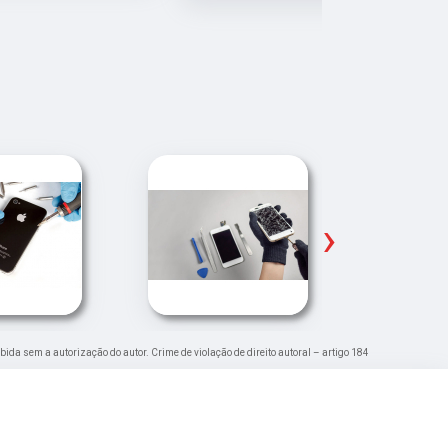
Pude ir trab
›
ibida sem a autorização do autor. Crime de violação de direito autoral – artigo 184