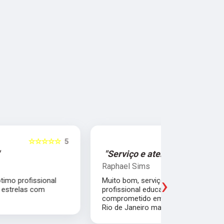
☆☆☆☆☆
5
"Serviço e atendimento de primeira."
"Fui ate
Raphael Sims
Christiano
›
Muito bom, serviço e atendimento de primeira,
Quebrei a c
profissional educado, competente e
apartament
comprometido em ajudar o próximo. Moro no
para trabal
Rio de Janeiro mas recomendo muito.
Glicério e 
é muito bom