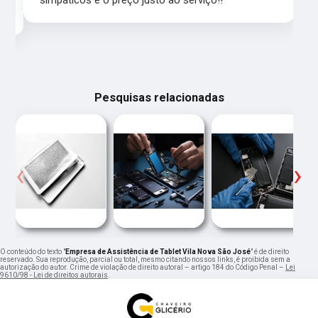
simpáticos e o preço justo ao serviço!!
Pesquisas relacionadas
‹
›
O conteúdo do texto "
Empresa de Assistência de Tablet Vila Nova São José
" é de direito
reservado. Sua reprodução, parcial ou total, mesmo citando nossos links, é proibida sem a
autorização do autor. Crime de violação de direito autoral – artigo 184 do Código Penal –
Lei
9610/98 - Lei de direitos autorais
.