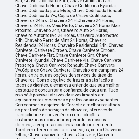
Fiat, Chave Codificada Ford, Chave Codificada Gm,
Chave Codificada Honda, Chave Codificada Hyundai,
Chave Codificada para Moto, Chave Codificada Renault,
Chave Codificada Vw, Cópia de Chave Codificada,
Chaveiros 24hrs , Chaveiro 24 H,Chaveiro 24 Horas,
Chaveiro 24 Horas Mais Perto, Chaveiro 24 Horas Mais
Próximo, Chaveiro 24h, Chaveiro Auto 24 Horas,
Chaveiro Automotivo 24 Horas, Chaveiro Automotivo
24h, Chaveiro Perto de Mim 24 Horas, Chaveiro
Residencial 24 Horas, Chaveiro Residencial 24h, Chaves
Canivete, Canivete Citroen, Chave Canivete Citroen,
Chave Canivete Fiat, Chave Canivete Gm, Chave
Canivete Hyundai ,Chave Canivete Kia ,Chave Canivete
Presença ,Chave Canivete Renault ,Chave Canivete
Vw,Cópia de Chave Canivete, Chaveiro em campinas 24
horas, entre outras opções de serviços da área de
Chaveiros. Com o objetivo de trazer a satisfação a
todos os clientes, a empresa entende que sua melhor
destaque é conquistar a confiança de cada um. Tudo
isso só é possível através do investimento em
equipamentos modernos e profissionais experientes.
Carregamos o objetivo de Garantir o melhor resultado
na prestação de serviços de chaveiro, oferecendo
tranquilidade e conveniência com soluções
customizadas e inovadoras perante os nossos
clientes., a empresa nos destacando no segmento.
Também oferecemos outros serviços, como Chaveiros
24hrs, Chaves canivete, Chaves Canivete, Canivete