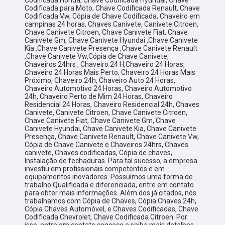
Codificada Honda, Chave Codificada Hyundai, Chave
Codificada para Moto, Chave Codificada Renault, Chave
Codificada Vw, Cópia de Chave Codificada, Chaveiro em
campinas 24 horas, Chaves Canivete, Canivete Citroen,
Chave Canivete Citroen, Chave Canivete Fiat, Chave
Canivete Gm, Chave Canivete Hyundai ,Chave Canivete
Kia ,Chave Canivete Presença ,Chave Canivete Renault
,Chave Canivete Vw,Cópia de Chave Canivete,
Chaveiros 24hrs , Chaveiro 24 H,Chaveiro 24 Horas,
Chaveiro 24 Horas Mais Perto, Chaveiro 24 Horas Mais
Próximo, Chaveiro 24h, Chaveiro Auto 24 Horas,
Chaveiro Automotivo 24 Horas, Chaveiro Automotivo
24h, Chaveiro Perto de Mim 24 Horas, Chaveiro
Residencial 24 Horas, Chaveiro Residencial 24h, Chaves
Canivete, Canivete Citroen, Chave Canivete Citroen,
Chave Canivete Fiat, Chave Canivete Gm, Chave
Canivete Hyundai, Chave Canivete Kia, Chave Canivete
Presença, Chave Canivete Renault, Chave Canivete Vw,
Cópia de Chave Canivete e Chaveiros 24hrs, Chaves
canivete, Chaves codificadas, Cópia de chaves,
Instalação de fechaduras. Para tal sucesso, a empresa
investiu em profissionais competentes e em
equipamentos inovadores. Possuímos uma forma de
trabalho Qualificada e diferenciada, entre em contato
para obter mais informações. Além dos já citados, nós
trabalhamos com Cópia de Chaves, Cópia Chaves 24h,
Cópia Chaves Automóvel, e Chaves Codificadas, Chave
Codificada Chevrolet, Chave Codificada Citroen. Por