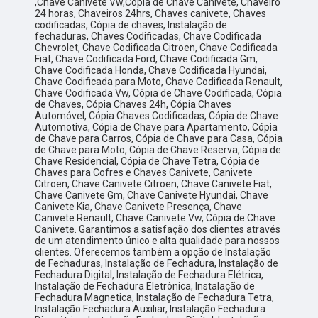
,Chave Canivete Vw,Cópia de Chave Canivete, Chaveiro
24 horas, Chaveiros 24hrs, Chaves canivete, Chaves
codificadas, Cópia de chaves, Instalação de
fechaduras, Chaves Codificadas, Chave Codificada
Chevrolet, Chave Codificada Citroen, Chave Codificada
Fiat, Chave Codificada Ford, Chave Codificada Gm,
Chave Codificada Honda, Chave Codificada Hyundai,
Chave Codificada para Moto, Chave Codificada Renault,
Chave Codificada Vw, Cópia de Chave Codificada, Cópia
de Chaves, Cópia Chaves 24h, Cópia Chaves
Automóvel, Cópia Chaves Codificadas, Cópia de Chave
Automotiva, Cópia de Chave para Apartamento, Cópia
de Chave para Carros, Cópia de Chave para Casa, Cópia
de Chave para Moto, Cópia de Chave Reserva, Cópia de
Chave Residencial, Cópia de Chave Tetra, Cópia de
Chaves para Cofres e Chaves Canivete, Canivete
Citroen, Chave Canivete Citroen, Chave Canivete Fiat,
Chave Canivete Gm, Chave Canivete Hyundai, Chave
Canivete Kia, Chave Canivete Presença, Chave
Canivete Renault, Chave Canivete Vw, Cópia de Chave
Canivete. Garantimos a satisfação dos clientes através
de um atendimento único e alta qualidade para nossos
clientes. Oferecemos também a opção de Instalação
de Fechaduras, Instalação de Fechadura, Instalação de
Fechadura Digital, Instalação de Fechadura Elétrica,
Instalação de Fechadura Eletrônica, Instalação de
Fechadura Magnetica, Instalação de Fechadura Tetra,
Instalação Fechadura Auxiliar, Instalação Fechadura