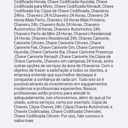
Codificada Honda, Chave Codificada Hyundai, Chave
Codificada para Moto, Chave Codificada Renault, Chave
Codificada Vw, Cópia de Chave Codificada, Chaveiros
24hrs , Chaveiro 24 H,Chaveiro 24 Horas, Chaveiro 24
Horas Mais Perto, Chaveiro 24 Horas Mais Próximo,
Chaveiro 24h, Chaveiro Auto 24 Horas, Chaveiro
Automotivo 24 Horas, Chaveiro Automotivo 24h,
Chaveiro Perto de Mim 24 Horas, Chaveiro Residencial
24 Horas, Chaveiro Residencial 24h, Chaves Canivete,
Canivete Citroen, Chave Canivete Citroen, Chave
Canivete Fiat, Chave Canivete Gm, Chave Canivete
Hyundai ,Chave Canivete Kia ,Chave Canivete Presença
,Chave Canivete Renault ,Chave Canivete Vw,Cópia de
Chave Canivete, Chaveiro em campinas 24 horas, entre
outras opções de serviços da área de Chaveiros. Com o
objetivo de trazer a satisfação a todos os clientes, a
empresa entende que sua melhor destaque é
conquistar a confiança de cada um. Tudo isso só é
possível através do investimento em equipamentos
modernos e profissionais experientes. Nossos
profissionais estão prontos para atendê-lo
adequadamente, nós oferecermos, além do que já foi
citado, outros serviços, como por exemplo, Cópia de
Chaves, Cópia Chaves 24h, Cópia Chaves Automóvel, e
Chaves Codificadas, Chave Codificada Chevrolet,
Chave Codificada Citroen. Por isso, fale conosco e
saiba mais.