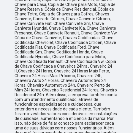
Chave para Casa, Cópia de Chave para Moto, Cópia de
Chave Reserva, Cópia de Chave Residencial, Cópia de
Chave Tetra, Cópia de Chaves para Cofres, Chaves
Canivete, Canivete Citroen, Chave Canivete Citroen,
Chave Canivete Fiat, Chave Canivete Gm, Chave
Canivete Hyundai, Chave Canivete Kia, Chave Canivete
Presença, Chave Canivete Renault, Chave Canivete Vw,
Cópia de Chave Canivete, Chaves Codificadas, Chave
Codificada Chevrolet, Chave Codificada Citroen, Chave
Codificada Fiat, Chave Codificada Ford, Chave
Codificada Gm, Chave Codificada Honda, Chave
Codificada Hyundai, Chave Codificada para Moto,
Chave Codificada Renault, Chave Codificada Vw, Cópia
de Chave Codificada e Chaveiros 24hrs , Chaveiro 24
H,Chaveiro 24 Horas, Chaveiro 24 Horas Mais Perto,
Chaveiro 24 Horas Mais Próximo, Chaveiro 24h,
Chaveiro Auto 24 Horas, Chaveiro Automotivo 24
Horas, Chaveiro Automotivo 24h, Chaveiro Perto de
Mim 24 Horas, Chaveiro Residencial 24 Horas, Chaveiro
Residencial 24h. Além disso, a empresa também conta
com um atendimento qualificado, através de
funcionários especializados e cuidadosos, que
entendem a necessidade de cada cliente. Também
foram investidos valores consideráveis em instalações
de qualidade, aumentando a eficiência da marca. Por
isso, não deixe de falar conosco para esclarecer cada
uma de suas dúvidas com nossos funcionários. Além
do que já foi apresentado, o empreendimento também