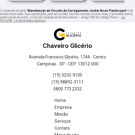
O conteúdo do texto "
Manutenção de Circuito de Carregamento Jardim Novo Flamboyant
" é de
direito reservado. Sua reprodução, parcial ou total, mesmo citando nossos links, é proibida sem a
autorização do autor. Crime de violação de direito autoral – artigo 184 do Código Penal –
Lei
9610/98 - Lei de direitos autorais
.
Chaveiro Glicério
Avenida Francisco Glicério, 1744 - Centro
Campinas - SP - CEP: 13012-000
(19) 3232-9100
(19) 98892-3111
0800 773 2332
Home
Empresa
Missão
Serviços
Contato