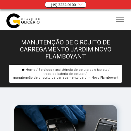
(19) 3232-9100
MANUTENÇÃO DE CIRCUITO DE
CARREGAMENTO JARDIM NOVO
FLAMBOYANT
Home
Serviços
assistência de celulares e tablets
troca de bateria de celular
manutenção de circuito de carregamento Jardim Novo Flamboyant