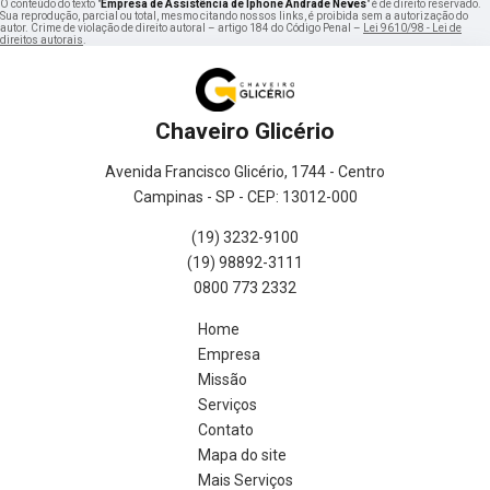
O conteúdo do texto "
Empresa de Assistência de Iphone Andrade Neves
" é de direito reservado.
Sua reprodução, parcial ou total, mesmo citando nossos links, é proibida sem a autorização do
autor. Crime de violação de direito autoral – artigo 184 do Código Penal –
Lei 9610/98 - Lei de
direitos autorais
.
Chaveiro Glicério
Avenida Francisco Glicério, 1744 - Centro
Campinas - SP - CEP: 13012-000
(19) 3232-9100
(19) 98892-3111
0800 773 2332
Home
Empresa
Missão
Serviços
Contato
Mapa do site
Mais Serviços