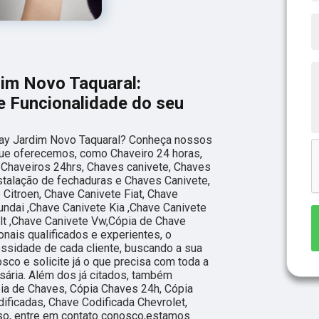
dim Novo Taquaral:
e Funcionalidade do seu
lay Jardim Novo Taquaral? Conheça nossos
que oferecemos, como Chaveiro 24 horas,
 Chaveiros 24hrs, Chaves canivete, Chaves
nstalação de fechaduras e Chaves Canivete,
 Citroen, Chave Canivete Fiat, Chave
ndai ,Chave Canivete Kia ,Chave Canivete
lt ,Chave Canivete Vw,Cópia de Chave
nais qualificados e experientes, o
sidade de cada cliente, buscando a sua
osco e solicite já o que precisa com toda a
sária. Além dos já citados, também
a de Chaves, Cópia Chaves 24h, Cópia
ficadas, Chave Codificada Chevrolet,
sso, entre em contato conosco,estamos