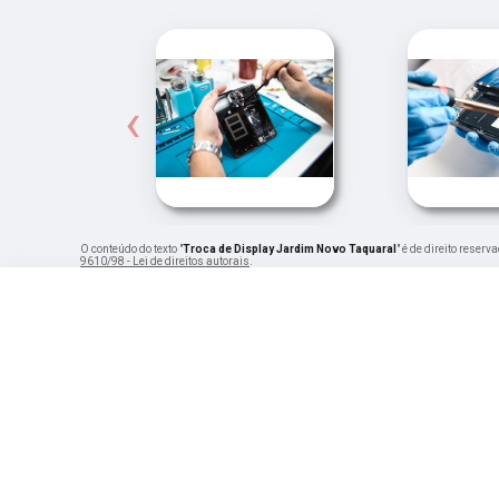
‹
O conteúdo do texto "
Troca de Display Jardim Novo Taquaral
" é de direito reser
9610/98 - Lei de direitos autorais
.