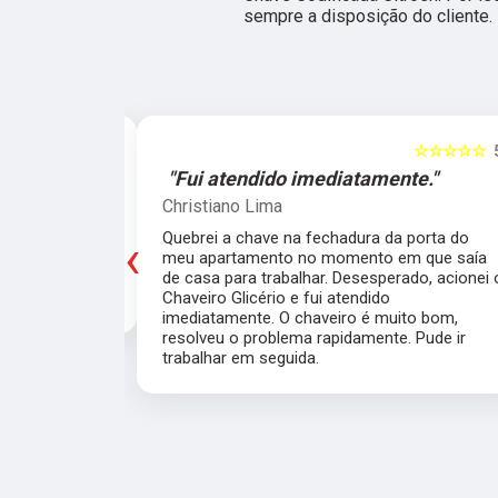
sempre a disposição do cliente.
☆☆☆☆☆
5
☆☆☆☆☆
e."
"O atendimento foi excelente."
Marcela Perna
‹
porta do meu
Fiz a cópia de 2 chaves uma simples e outra
saía de casa
pra fechadura de travamento (aquelas chave
ei o Chaveiro
grossas) e ficou pronta em menos de 15
nte. O chaveiro
minutos. O atendimento foi excelente, todos
 rapidamente.
muito simpáticos e o preço justo ao serviço!!