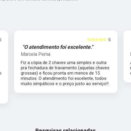
5
☆☆☆☆☆
5
"Ótimo profissional."
Lea Inhauser
Atendimento impecável, ótimo profissional
s
merece muito mais que 5 estrelas com
certeza.
Pesquisas relacionadas