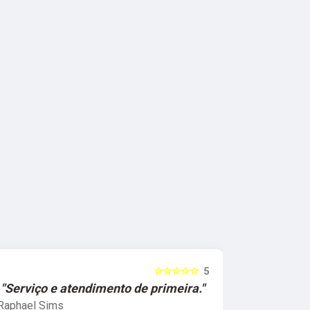
☆☆☆☆☆
5
"Serviço e atendimento de primeira."
"Fui ate
Raphael Sims
Christiano