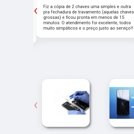
‹
porta do meu
Fiz a cópia de 2 chaves uma simples e outra
saía de casa
pra fechadura de travamento (aquelas chave
ei o Chaveiro
grossas) e ficou pronta em menos de 15
nte. O chaveiro
minutos. O atendimento foi excelente, todos
 rapidamente.
muito simpáticos e o preço justo ao serviço!!
‹