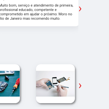
›
Muito bom, serviço e atendimento de primeira,
Quebrei a c
profissional educado, competente e
apartament
comprometido em ajudar o próximo. Moro no
para trabal
Rio de Janeiro mas recomendo muito.
Glicério e 
é muito bom
Pude ir trab
›