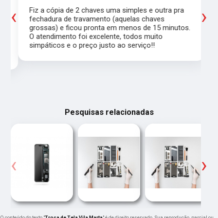
‹
›
Fiz a cópia de 2 chaves uma simples e outra pra
a
fechadura de travamento (aquelas chaves
grossas) e ficou pronta em menos de 15 minutos.
,
O atendimento foi excelente, todos muito
simpáticos e o preço justo ao serviço!!
Pesquisas relacionadas
‹
›
O conteúdo do texto "
Troca de Tela Vila Marta
" é de direito reservado. Sua reprodução, parcial ou