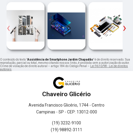
‹
›
O conteúdo do texto "
Assistência de Smartphone Jardim Chapadão
" é de direito reservado. Sua
reprodução, parcial ou total, mesmo citando nossos links, é proibida sem a autorização do autor.
Crime de violação de direito autoral – artigo 184 do Código Penal –
Lei 9610/98 - Lei de direitos
autorais
.
Chaveiro Glicério
Avenida Francisco Glicério, 1744 - Centro
Campinas - SP - CEP: 13012-000
(19) 3232-9100
(19) 98892-3111