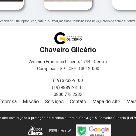
o reservado. Sua reprodução, parcial ou total, mesmo citando nossos links, é proibida sem a autoriza
Chaveiro Glicério
Avenida Francisco Glicério, 1744 - Centro
Campinas - SP - CEP: 13012-000
(19) 3232-9100
(19) 98892-3111
0800 773 2332
Empresa
Missão
Serviços
Contato
Mapa do site
Mais
e site está sujeito à proteção de direitos autorais. Copyright© Chaveiro Glicério (Lei