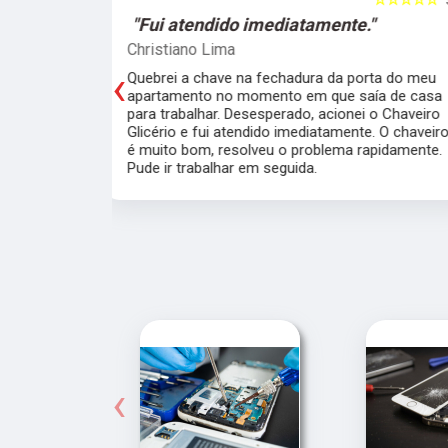
e."
"O atendimento foi excelente."
Marcela Perna
‹
porta do meu
Fiz a cópia de 2 chaves uma simples e outra
saía de casa
pra fechadura de travamento (aquelas chave
ei o Chaveiro
grossas) e ficou pronta em menos de 15
nte. O chaveiro
minutos. O atendimento foi excelente, todos
 rapidamente.
muito simpáticos e o preço justo ao serviço!!
‹