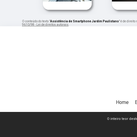
O conteúdo do texto "
Assistência de Smartphone Jardim Paulistano
" é de direit
9610/98 - Lei de direitos autorais
.
Home
O inteiro teor dest