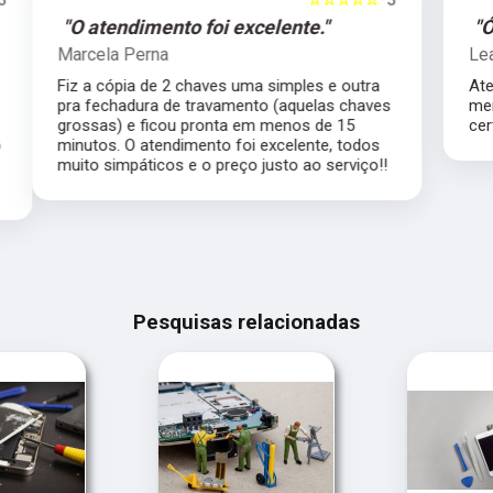
"Ótimo profissional."
Lea Inhauser
Atendimento impecável, ótimo profissional
s
merece muito mais que 5 estrelas com
certeza.
Pesquisas relacionadas