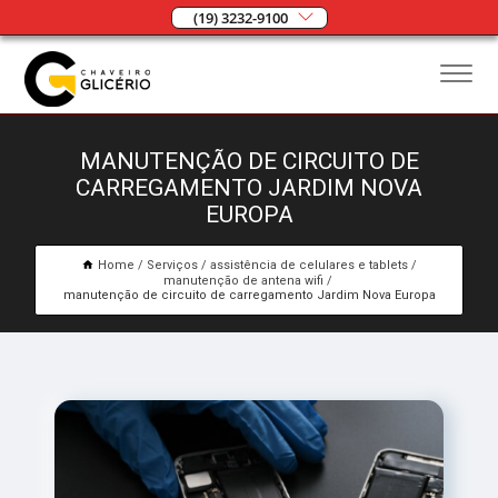
(19) 3232-9100
MANUTENÇÃO DE CIRCUITO DE
CARREGAMENTO JARDIM NOVA
EUROPA
Home
Serviços
assistência de celulares e tablets
manutenção de antena wifi
manutenção de circuito de carregamento Jardim Nova Europa