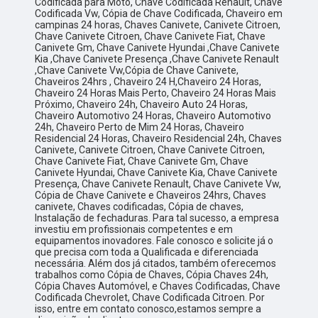
Codificada para Moto, Chave Codificada Renault, Chave
Codificada Vw, Cópia de Chave Codificada, Chaveiro em
campinas 24 horas, Chaves Canivete, Canivete Citroen,
Chave Canivete Citroen, Chave Canivete Fiat, Chave
Canivete Gm, Chave Canivete Hyundai ,Chave Canivete
Kia ,Chave Canivete Presença ,Chave Canivete Renault
,Chave Canivete Vw,Cópia de Chave Canivete,
Chaveiros 24hrs , Chaveiro 24 H,Chaveiro 24 Horas,
Chaveiro 24 Horas Mais Perto, Chaveiro 24 Horas Mais
Próximo, Chaveiro 24h, Chaveiro Auto 24 Horas,
Chaveiro Automotivo 24 Horas, Chaveiro Automotivo
24h, Chaveiro Perto de Mim 24 Horas, Chaveiro
Residencial 24 Horas, Chaveiro Residencial 24h, Chaves
Canivete, Canivete Citroen, Chave Canivete Citroen,
Chave Canivete Fiat, Chave Canivete Gm, Chave
Canivete Hyundai, Chave Canivete Kia, Chave Canivete
Presença, Chave Canivete Renault, Chave Canivete Vw,
Cópia de Chave Canivete e Chaveiros 24hrs, Chaves
canivete, Chaves codificadas, Cópia de chaves,
Instalação de fechaduras. Para tal sucesso, a empresa
investiu em profissionais competentes e em
equipamentos inovadores. Fale conosco e solicite já o
que precisa com toda a Qualificada e diferenciada
necessária. Além dos já citados, também oferecemos
trabalhos como Cópia de Chaves, Cópia Chaves 24h,
Cópia Chaves Automóvel, e Chaves Codificadas, Chave
Codificada Chevrolet, Chave Codificada Citroen. Por
isso, entre em contato conosco,estamos sempre a