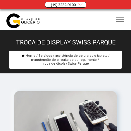
(19) 3232-9100
TROCA DE DISPLAY SWISS PARQUE
Home
Serviços
assistência de celulares e tablets
manutenção de circuito de carregamento
troca de display Swiss Parque