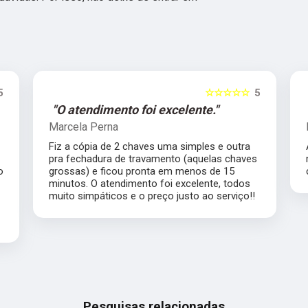
5
☆☆☆☆☆
5
"Ótimo profissional."
Lea Inhauser
Atendimento impecável, ótimo profissional
s
merece muito mais que 5 estrelas com
certeza.
Pesquisas relacionadas