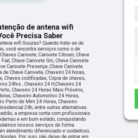
enção de antena wifi
Você Precisa Saber
ntena wifi Souzas? Quando trata-se de
rio, você encontra serviços como o de
Chaves Canivete, Canivete Citroen, Chave
e Fiat, Chave Canivete Gm, Chave Canivete
ave Canivete Presença ,Chave Canivete
a de Chave Canivete, Chaveiro 24 horas,
e, Chaves codificadas, Cópia de chaves,
ros 24hrs , Chaveiro 24 H,Chaveiro 24
erto, Chaveiro 24 Horas Mais Próximo,
Horas, Chaveiro Automotivo 24 Horas,
ro Perto de Mim 24 Horas, Chaveiro
sidencial 24h, entre outras alternativas.
adrão, a empresa conta com profissionais
odernas e em bom estado, conquistando
ecutamos nossos serviços de forma
 um atendimento diferenciado e cuidadoso,
dúvidas. Por isso, não deixe de entrar em