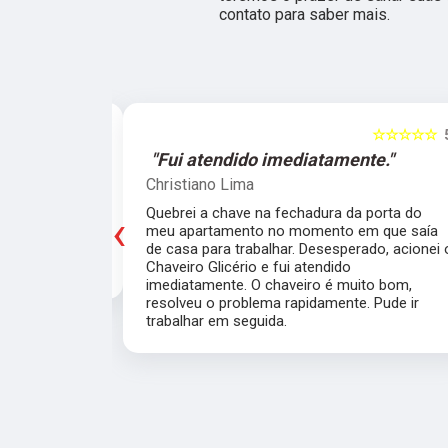
contato para saber mais.
☆☆☆☆☆
5
☆☆☆☆☆
e."
"O atendimento foi excelente."
Marcela Perna
‹
porta do meu
Fiz a cópia de 2 chaves uma simples e outra
saía de casa
pra fechadura de travamento (aquelas chave
ei o Chaveiro
grossas) e ficou pronta em menos de 15
nte. O chaveiro
minutos. O atendimento foi excelente, todos
 rapidamente.
muito simpáticos e o preço justo ao serviço!!