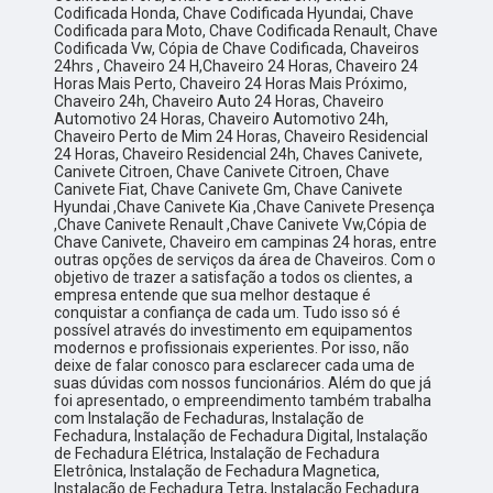
Codificada Honda, Chave Codificada Hyundai, Chave
Codificada para Moto, Chave Codificada Renault, Chave
Codificada Vw, Cópia de Chave Codificada, Chaveiros
24hrs , Chaveiro 24 H,Chaveiro 24 Horas, Chaveiro 24
Horas Mais Perto, Chaveiro 24 Horas Mais Próximo,
Chaveiro 24h, Chaveiro Auto 24 Horas, Chaveiro
Automotivo 24 Horas, Chaveiro Automotivo 24h,
Chaveiro Perto de Mim 24 Horas, Chaveiro Residencial
24 Horas, Chaveiro Residencial 24h, Chaves Canivete,
Canivete Citroen, Chave Canivete Citroen, Chave
Canivete Fiat, Chave Canivete Gm, Chave Canivete
Hyundai ,Chave Canivete Kia ,Chave Canivete Presença
,Chave Canivete Renault ,Chave Canivete Vw,Cópia de
Chave Canivete, Chaveiro em campinas 24 horas, entre
outras opções de serviços da área de Chaveiros. Com o
objetivo de trazer a satisfação a todos os clientes, a
empresa entende que sua melhor destaque é
conquistar a confiança de cada um. Tudo isso só é
possível através do investimento em equipamentos
modernos e profissionais experientes. Por isso, não
deixe de falar conosco para esclarecer cada uma de
suas dúvidas com nossos funcionários. Além do que já
foi apresentado, o empreendimento também trabalha
com Instalação de Fechaduras, Instalação de
Fechadura, Instalação de Fechadura Digital, Instalação
de Fechadura Elétrica, Instalação de Fechadura
Eletrônica, Instalação de Fechadura Magnetica,
Instalação de Fechadura Tetra, Instalação Fechadura