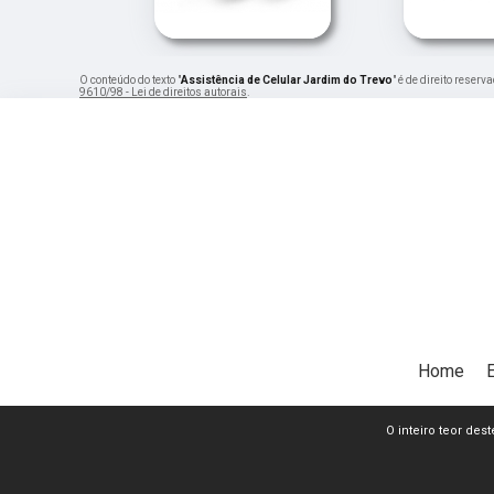
O conteúdo do texto "
Assistência de Celular Jardim do Trevo
" é de direito reser
9610/98 - Lei de direitos autorais
.
Home
O inteiro teor dest