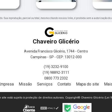
vado. Sua reprodução, parcial ou total, mesmo citando nossos links, é proibida sem a autorização do 
Chaveiro Glicério
Avenida Francisco Glicério, 1744 - Centro
Campinas - SP - CEP: 13012-000
(19) 3232-9100
(19) 98892-3111
0800 773 2332
Empresa
Missão
Serviços
Contato
Mapa do site
Mais
e site está sujeito à proteção de direitos autorais. Copyright© Chaveiro Glicério (Lei