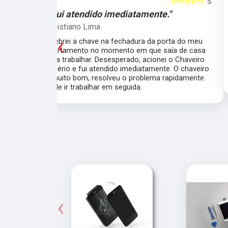
☆☆☆☆☆
5
☆☆☆☆☆
e."
"O atendimento foi excelente."
Marcela Perna
‹
porta do meu
Fiz a cópia de 2 chaves uma simples e outra
saía de casa
pra fechadura de travamento (aquelas chave
ei o Chaveiro
grossas) e ficou pronta em menos de 15
nte. O chaveiro
minutos. O atendimento foi excelente, todos
 rapidamente.
muito simpáticos e o preço justo ao serviço!!
‹