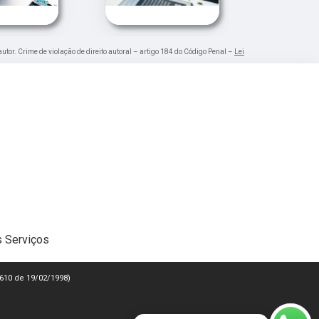
autor. Crime de violação de direito autoral – artigo 184 do Código Penal –
Lei
 Serviços
 9610 de 19/02/1998)