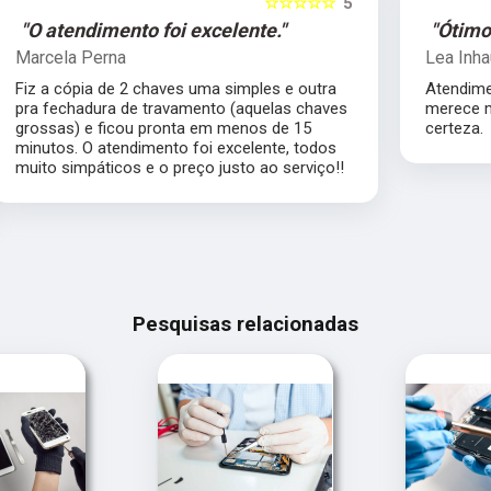
5
☆☆☆☆☆
5
"Ótimo profissional."
Lea Inhauser
Atendimento impecável, ótimo profissional
s
merece muito mais que 5 estrelas com
certeza.
Pesquisas relacionadas