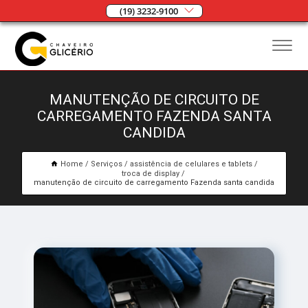
(19) 3232-9100
MANUTENÇÃO DE CIRCUITO DE
CARREGAMENTO FAZENDA SANTA
CANDIDA
Home
Serviços
assistência de celulares e tablets
troca de display
manutenção de circuito de carregamento Fazenda santa candida