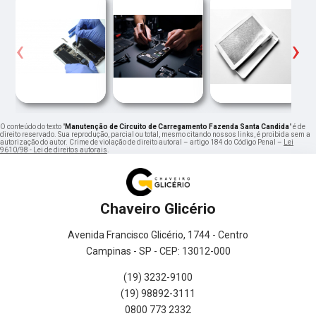
‹
›
O conteúdo do texto "
Manutenção de Circuito de Carregamento Fazenda Santa Candida
" é de
direito reservado. Sua reprodução, parcial ou total, mesmo citando nossos links, é proibida sem a
autorização do autor. Crime de violação de direito autoral – artigo 184 do Código Penal –
Lei
9610/98 - Lei de direitos autorais
.
Chaveiro Glicério
Avenida Francisco Glicério, 1744 - Centro
Campinas - SP - CEP: 13012-000
(19) 3232-9100
(19) 98892-3111
0800 773 2332