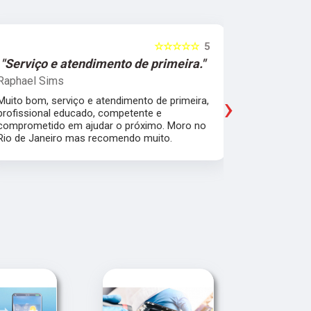
☆☆☆☆☆
5
"Serviço e atendimento de primeira."
"Fui ate
Raphael Sims
Christiano
›
Muito bom, serviço e atendimento de primeira,
Quebrei a c
profissional educado, competente e
apartament
comprometido em ajudar o próximo. Moro no
para trabal
Rio de Janeiro mas recomendo muito.
Glicério e 
é muito bom
Pude ir trab