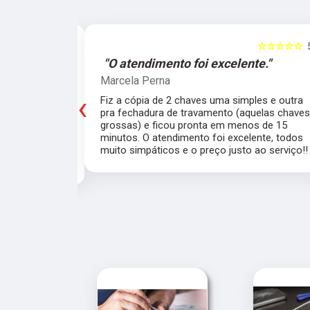
☆☆☆☆☆
5
☆☆☆☆☆
e."
"O atendimento foi excelente."
Marcela Perna
‹
porta do meu
Fiz a cópia de 2 chaves uma simples e outra
saía de casa
pra fechadura de travamento (aquelas chave
ei o Chaveiro
grossas) e ficou pronta em menos de 15
nte. O chaveiro
minutos. O atendimento foi excelente, todos
 rapidamente.
muito simpáticos e o preço justo ao serviço!!