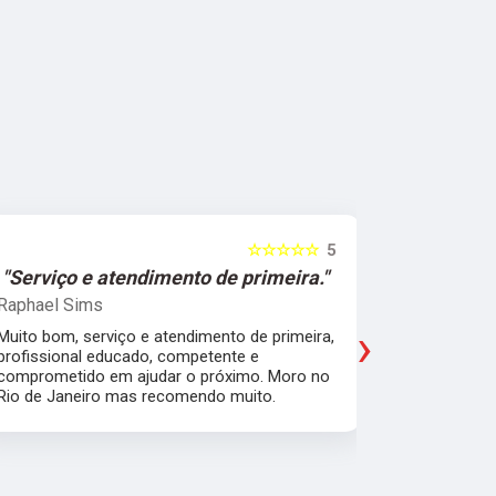
☆☆☆☆☆
5
"Serviço e atendimento de primeira."
"Fui ate
Raphael Sims
Christiano
›
Muito bom, serviço e atendimento de primeira,
Quebrei a c
profissional educado, competente e
apartament
comprometido em ajudar o próximo. Moro no
para trabal
Rio de Janeiro mas recomendo muito.
Glicério e 
é muito bom
Pude ir trab