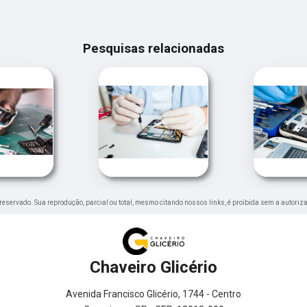
Pesquisas relacionadas
to reservado. Sua reprodução, parcial ou total, mesmo citando nossos links, é proibida sem a autoriz
Chaveiro Glicério
Avenida Francisco Glicério, 1744 - Centro