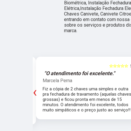
Biométrica, Instalação Fechadura
Elétrica,Instalação Fechadura El
Chaves Canivete, Canivete Citroe
entrando em contato com nossa
sobre os serviços e produtos di
marca.
☆☆☆☆☆
5
☆☆☆☆☆
e."
"O atendimento foi excelente."
Marcela Perna
‹
porta do meu
Fiz a cópia de 2 chaves uma simples e outra
saía de casa
pra fechadura de travamento (aquelas chave
ei o Chaveiro
grossas) e ficou pronta em menos de 15
nte. O chaveiro
minutos. O atendimento foi excelente, todos
 rapidamente.
muito simpáticos e o preço justo ao serviço!!