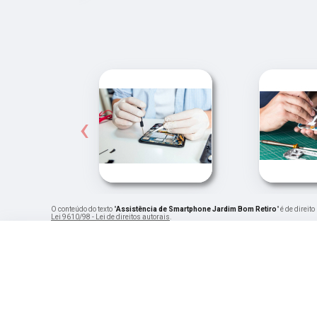
‹
O conteúdo do texto "
Assistência de Smartphone Jardim Bom Retiro
" é de direi
Lei 9610/98 - Lei de direitos autorais
.