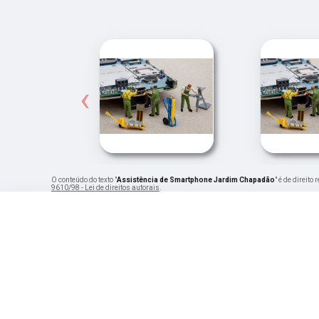
‹
O conteúdo do texto "
Assistência de Smartphone Jardim Chapadão
" é de direit
9610/98 - Lei de direitos autorais
.