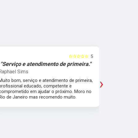
☆☆☆☆☆
5
"Serviço e atendimento de primeira."
"Fui ate
Raphael Sims
Christiano
›
Muito bom, serviço e atendimento de primeira,
Quebrei a c
profissional educado, competente e
apartament
comprometido em ajudar o próximo. Moro no
para trabal
Rio de Janeiro mas recomendo muito.
Glicério e 
é muito bom
Pude ir trab