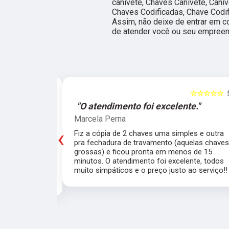
canivete, Chaves Canivete, Caniv
Chaves Codificadas, Chave Codif
Assim, não deixe de entrar em c
de atender você ou seu empree
☆☆☆☆☆
5
☆☆☆☆☆
e."
"O atendimento foi excelente."
Marcela Perna
‹
porta do meu
Fiz a cópia de 2 chaves uma simples e outra
saía de casa
pra fechadura de travamento (aquelas chave
ei o Chaveiro
grossas) e ficou pronta em menos de 15
nte. O chaveiro
minutos. O atendimento foi excelente, todos
 rapidamente.
muito simpáticos e o preço justo ao serviço!!