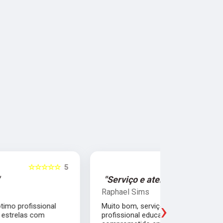
☆☆☆☆☆
5
"Serviço e atendimento de primeira."
"Fui ate
Raphael Sims
Christiano
›
Muito bom, serviço e atendimento de primeira,
Quebrei a c
profissional educado, competente e
apartament