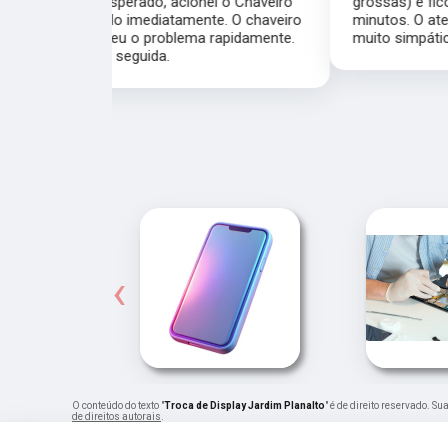
ei o Chaveiro
grossas) e ficou pronta em menos de 15
nte. O chaveiro
minutos. O atendimento foi excelente, todos
 rapidamente.
muito simpáticos e o preço justo ao serviço!!
‹
O conteúdo do texto "
Troca de Display Jardim Planalto
" é de direito reservado. S
de direitos autorais
.