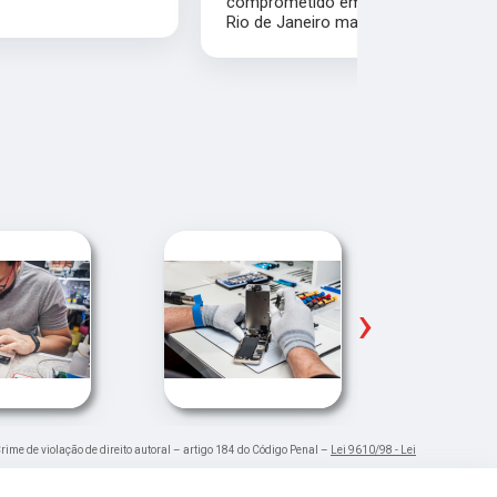
comprometido em ajudar o próximo. Moro no
para trabal
Rio de Janeiro mas recomendo muito.
Glicério e 
é muito bom
Pude ir trab
›
Crime de violação de direito autoral – artigo 184 do Código Penal –
Lei 9610/98 - Lei